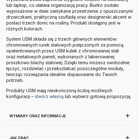
lub laptop, co ułatwia organizację pracy. Biurko zostało
wyposażone w dwie zamykane przestrzenie z opuszczanymi
drzwiczkami, praktyczną szufladę oraz designerski akcent w
postaci trzech donic na rośliny. Produkt dostępny jest w
różnych kolorach.
System
USM
składa się z trzech głównych elementów:
chromowanych rurek stalowych połączonych za pomocą
opatentowanych przez
USM
kulek z chromowanej stali
oraz metalowych paneli, wykonanych z lakierowanej
proszkowo blachy stalowej. Dzięki temu możesz swobodnie
łączyć, rozdzielać i przekształcać poszczególne moduły,
tworząc rozwiązania idealnie dopasowane do Twoich
potrzeb.
Produkty
USM
mają nieskończoną liczbę możliwych
konfiguracji –
stwórz własną
lub wybierz gotową propozycję.
WYMIARY ORAZ INFORMACJE
JAK DBAĆ