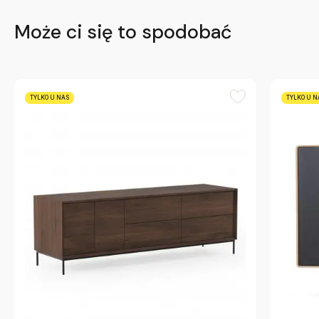
Może ci się to spodobać
TYLKO U NAS
TYLKO U N