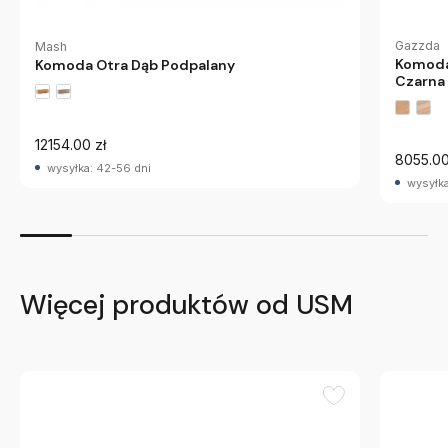
Gazzda
Mash
Komoda
Komoda Otra Dąb Podpalany
Czarna
12154.00 zł
8055.00
wysyłka: 42-56 dni
wysyłka
Więcej produktów od USM