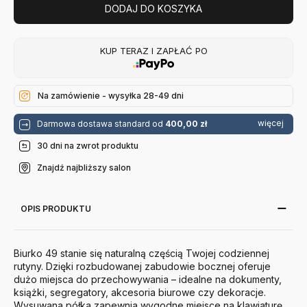
DODAJ DO KOSZYKA
KUP TERAZ I ZAPŁAĆ PO
Na zamówienie - wysyłka 28-49 dni
więcej
Darmowa dostawa standard od
400,00 zł
30 dni na zwrot produktu
Znajdź najbliższy salon
OPIS PRODUKTU
Biurko 49 stanie się naturalną częścią Twojej codziennej
rutyny. Dzięki rozbudowanej zabudowie bocznej oferuje
dużo miejsca do przechowywania – idealne na dokumenty,
książki, segregatory, akcesoria biurowe czy dekoracje.
Wysuwana półka zapewnia wygodne miejsce na klawiaturę