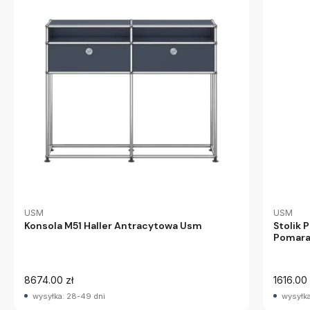
USM
USM
Konsola M51 Haller Antracytowa Usm
Stolik 
Pomar
8674.00 zł
1616.00 
wysyłka: 28-49 dni
wysyłka