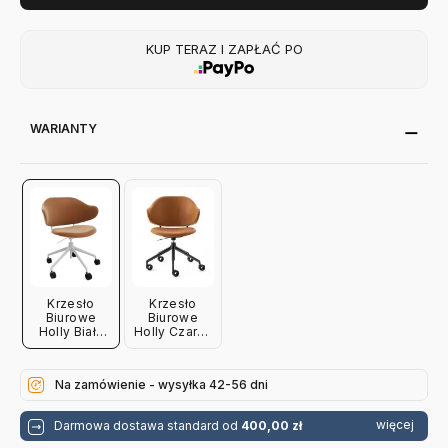
KUP TERAZ I ZAPŁAĆ PO
WARIANTY
Krzesło
Krzesło
Biurowe
Biurowe
Holly Biała
Holly Czarna
Podstawa
Podstawa
Cognac
Cognac
Calligaris
Calligaris
Na zamówienie - wysyłka 42-56 dni
więcej
Darmowa dostawa standard od
400,00 zł