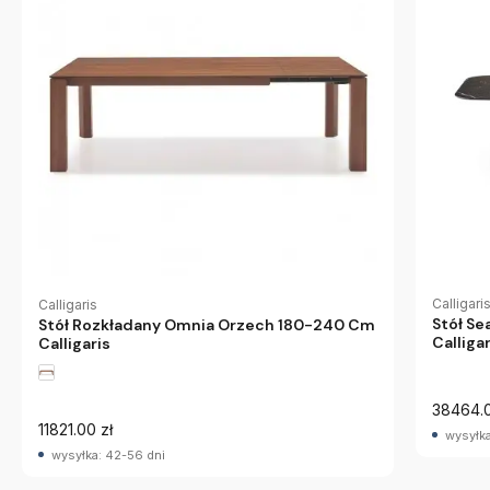
Calligari
Calligaris
Stół S
Stół Rozkładany Omnia Orzech 180-240 Cm
Calligar
Calligaris
38464.0
11821.00 zł
wysyłka
wysyłka: 42-56 dni