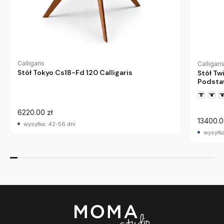
Calligaris
Calligari
Stół Tokyo Cs18-Fd 120 Calligaris
Stół Tw
Podstaw
6220.00 zł
13400.0
wysyłka: 42-56 dni
wysyłka