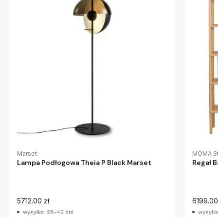
Marset
MOMA St
Lampa Podłogowa Theia P Black Marset
Regał 
5712.00 zł
6199.00
wysyłka: 28-42 dni
wysyłka