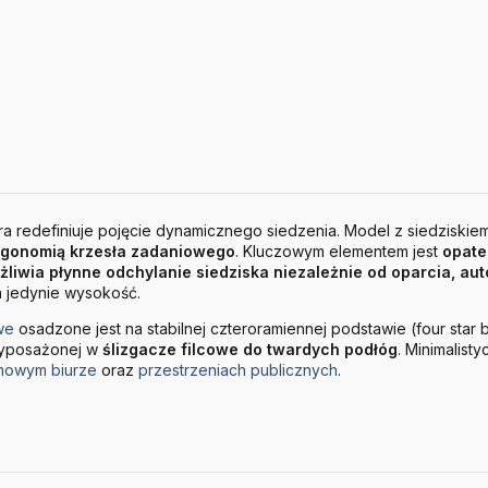
ra redefiniuje pojęcie dynamicznego siedzenia. Model z siedziskiem
rgonomią krzesła zadaniowego
. Kluczowym elementem jest
opat
możliwia płynne odchylanie siedziska niezależnie od oparcia, 
a jedynie wysokość.
we
osadzone jest na stabilnej czteroramiennej podstawie (four star 
wyposażonej w
ślizgacze filcowe do twardych podłóg
. Minimalist
owym biurze
oraz
przestrzeniach publicznych
.