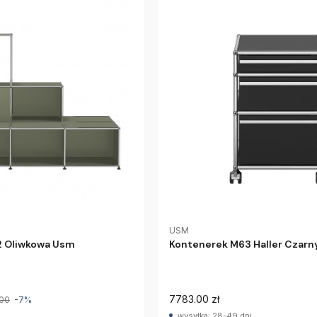
USM
2 Oliwkowa Usm
Kontenerek M63 Haller Czar
7783.00 zł
.00
-7%
wysyłka: 28-49 dni