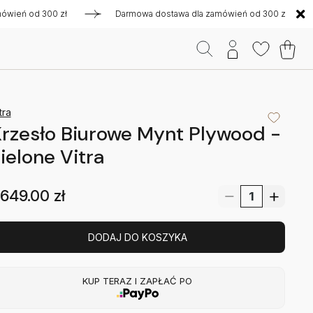
ń od 300 zł
Darmowa dostawa dla zamówień od 300 zł
D
tra
rzesło Biurowe Mynt Plywood -
ielone Vitra
649.00
zł
DODAJ DO KOSZYKA
KUP TERAZ I ZAPŁAĆ PO