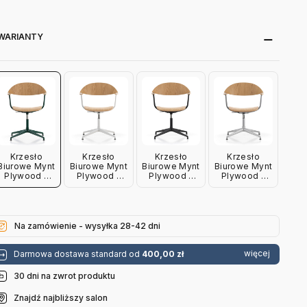
WARIANTY
Krzesło
Krzesło
Krzesło
Krzesło
Biurowe Mynt
Biurowe Mynt
Biurowe Mynt
Biurowe Mynt
Plywood -
Plywood -
Plywood -
Plywood -
Zielone Vitra
Jasnoszare
Czarne Vitra
Aluminiowe
Vitra
Vitra
Na zamówienie - wysyłka 28-42 dni
więcej
Darmowa dostawa standard od
400,00 zł
30 dni na zwrot produktu
Znajdź najbliższy salon