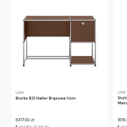
USM
USM
Stol
Biurko B21 Haller Brązowe Usm
Mat
6317.00 zł
1616.
wysyłka: 28-49 dni
wys