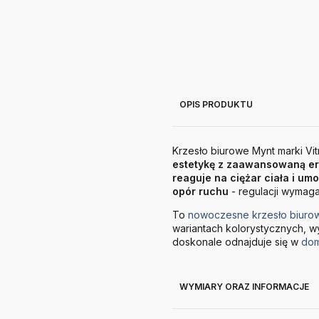
OPIS PRODUKTU
Krzesło biurowe Mynt marki Vit
estetykę z zaawansowaną e
reaguje na ciężar ciała i u
opór ruchu
- regulacji wymag
To
nowoczesne krzesło biuro
wariantach kolorystycznych, 
doskonale odnajduje się w
dom
WYMIARY ORAZ INFORMACJE