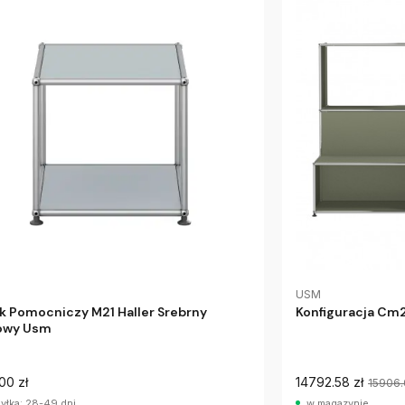
USM
ik Pomocniczy M21 Haller Srebrny
Konfiguracja Cm
owy Usm
00 zł
14792.58 zł
15906
yłka: 28-49 dni
w magazynie