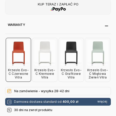
KUP TERAZ I ZAPŁAĆ PO
WARIANTY
Krzesło Evo-
Krzesło Evo-
Krzesło Evo-
Krzesło Evo-
C Czerwone
C Kremowe
C Grafitowe
C Miętowa
Vitra
Vitra
Vitra
Zieleń Vitra
Na zamówienie - wysyłka 28-42 dni
więcej
Darmowa dostawa standard od
400,00 zł
30 dni na zwrot produktu