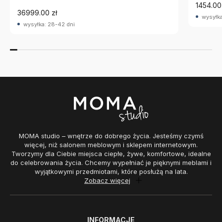
1454.00
36999.00 zł
wysyłka
wysyłka: 28-42 dni
MOMA studio – wnętrze do dobrego życia. Jesteśmy czymś
więcej, niż salonem meblowym i sklepem internetowym.
Tworzymy dla Ciebie miejsca ciepłe, żywe, komfortowe, idealne
do celebrowania życia. Chcemy wypełniać je pięknymi meblami i
wyjątkowymi przedmiotami, które posłużą na lata.
Zobacz więcej
INFORMACJE