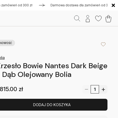
wień od 300 zł
Darmowa dostawa dla zamówień od 300 zł
NOWOŚĆ
lia
rzesło Bowie Nantes Dark Beige
 Dąb Olejowany Bolia
815.00
zł
DODAJ DO KOSZYKA