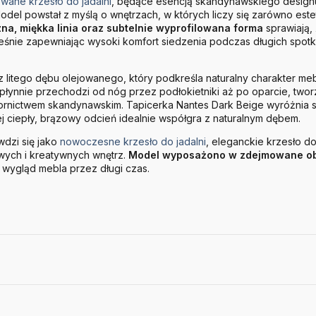
owane krzesło do jadalni
, będące esencją skandynawskiego designu
el powstał z myślą o wnętrzach, w których liczy się zarówno este
na, miękka linia oraz subtelnie wyprofilowana forma
sprawiają,
ześnie zapewniając wysoki komfort siedzenia podczas długich spotk
z litego dębu olejowanego, który podkreśla naturalny charakter me
łynnie przechodzi od nóg przez podłokietniki aż po oparcie, tworz
nictwem skandynawskim. Tapicerka Nantes Dark Beige wyróżnia s
 jej ciepły, brązowy odcień idealnie współgra z naturalnym dębem.
dzi się jako
nowoczesne krzesło do jadalni
, eleganckie krzesło d
owych i kreatywnych wnętrz.
Model wyposażono w zdejmowane ob
wygląd mebla przez długi czas.