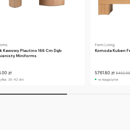
orms
Ferm Living
ik Kawowy Plautino 166 Cm Dąb
Komoda Kuben Fe
ienisty Miniforms
.00 zł
5761.80 zł
6402.0
yłka: 35-42 dni
w magazynie