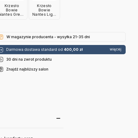
Krzesło
Krzesło
Bowie
Bowie
Nantes Green
Nantes Light
- Dąb
Grey - Dąb
Olejowany
Olejowany
Bolia
Bolia
W magazynie producenta - wysyłka 21-35 dni
więcej
Darmowa dostawa standard od
400,00 zł
30 dni na zwrot produktu
Znajdź najbliższy salon