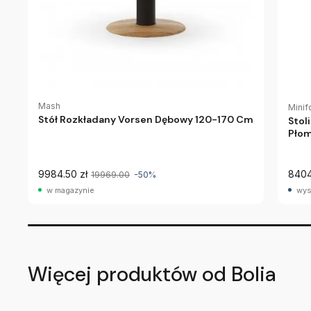
Mash
Minif
Stół Rozkładany Vorsen Dębowy 120-170 Cm
Stol
Płom
9984.50 zł
8404
19969.00
-50%
w magazynie
wys
Więcej produktów od Bolia