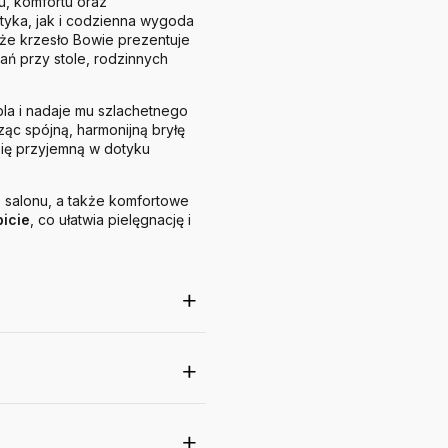
, komfortu oraz
tyka, jak i codzienna wygoda
 że krzesło Bowie prezentuje
ań przy stole, rodzinnych
bla i nadaje mu szlachetnego
ąc spójną, harmonijną bryłę
ię przyjemną w dotyku
o salonu, a także komfortowe
icie
, co ułatwia pielęgnację i