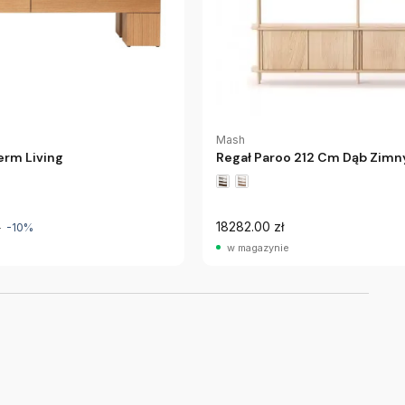
Mash
rm Living
Regał Paroo 212 Cm Dąb Zimn
18282.00 zł
0
-10%
w magazynie