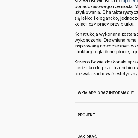
Krzesło Bowie Bolia to
tapicer
ponadczasowego rzemiosła. Mod
użytkowania.
Charakterystycz
się lekko i elegancko, jednoc
kolacji czy pracy przy biurku.
Konstrukcja wykonana została 
wykończenia. Drewniana rama p
inspirowaną nowoczesnym wzor
strukturą o gładkim splocie, a
Krzesło Bowie doskonale spraw
siedzisko do przestrzeni biur
pozwala zachować estetyczny 
WYMIARY ORAZ INFORMACJE
PROJEKT
JAK DBAĆ