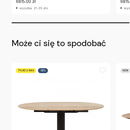
6815.00 zł
6815
wysyłka: 21-35 dni
wys
Może ci się to spodobać
TYLKO U NAS
-50%
NEW