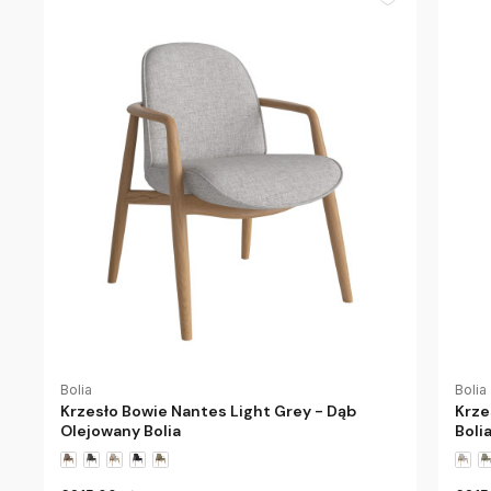
Bolia
Bolia
Krzesło Bowie Nantes Light Grey - Dąb
Krze
Olejowany Bolia
Boli