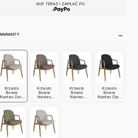
KUP TERAZ I ZAPŁAĆ PO
WARIANTY
Krzesło
Krzesło
Krzesło
Krzesło
Bowie
Bowie
Bowie
Bowie
Nantes Dark
Nantes
Nantes
Nantes Dark
Beige - Dąb
Brown - Dąb
Antracit - Dąb
Blue - Dąb
Olejowany
Olejowany
Olejowany
Olejowany
Bolia
Bolia
Bolia
Bolia