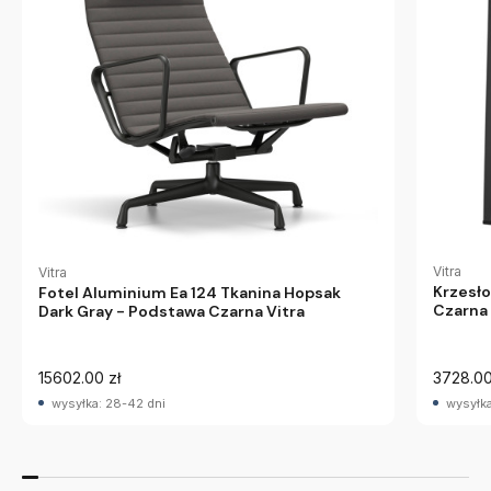
Vitra
Vitra
Krzesło
Fotel Aluminium Ea 124 Tkanina Hopsak
Czarna 
Dark Gray - Podstawa Czarna Vitra
15602.00 zł
3728.00
wysyłka: 28-42 dni
wysyłka