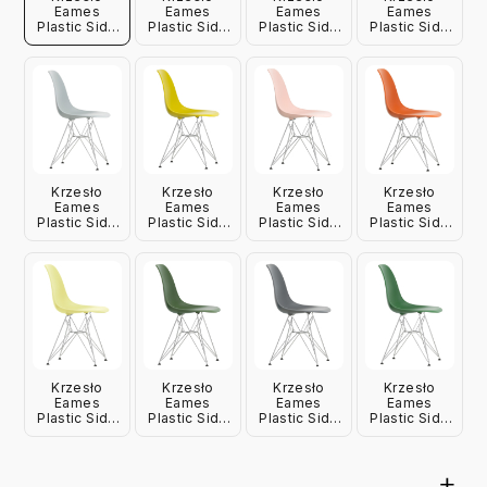
Eames
Eames
Eames
Eames
Plastic Side
Plastic Side
Plastic Side
Plastic Side
Chair Re Dsr
Chair Re Dsr
Chair Re Dsr
Chair Re Dsr
Morski
Czerwone
Beżowe
Czarne Vitra
Niebieski
Vitra
Vitra
Vitra
Krzesło
Krzesło
Krzesło
Krzesło
Eames
Eames
Eames
Eames
Plastic Side
Plastic Side
Plastic Side
Plastic Side
Chair Re Dsr
Chair Re Dsr
Chair Re Dsr
Chair Re Dsr
Jasnoszare
Musztardowe
Różowe
Pomarańczowe
Vitra
Vitra
Vitra
Vitra
Krzesło
Krzesło
Krzesło
Krzesło
Eames
Eames
Eames
Eames
Plastic Side
Plastic Side
Plastic Side
Plastic Side
Chair Re Dsr
Chair Re Dsr
Chair Re Dsr
Chair Re Dsr
Żółte Vitra
Leśna Zieleń
Ciemnoszare
Zielone Vitra
Vitra
Vitra