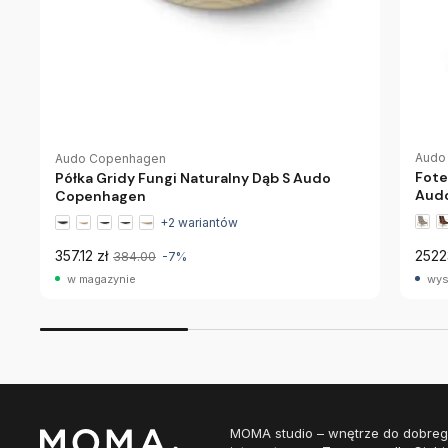
Audo
Audo Copenhagen
Fote
Półka Gridy Fungi Naturalny Dąb S Audo
Aud
Copenhagen
+2 wariantów
357.12 zł
2522
384.00
-7%
w magazynie
wys
MOMA studio – wnętrze do dobreg