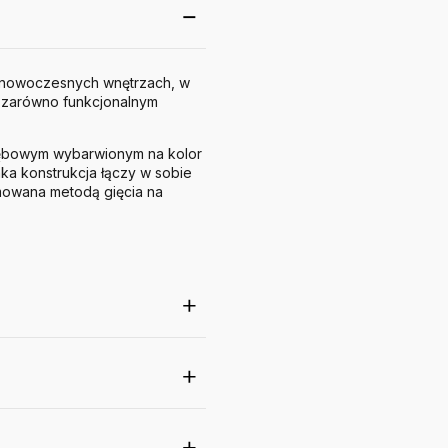
o nowoczesnych wnętrzach, w
t zarówno funkcjonalnym
dębowym wybarwionym na kolor
Taka konstrukcja łączy w sobie
rmowana metodą gięcia na