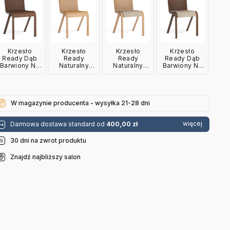
Krzesło
Krzesło
Krzesło
Krzesło
Ready Dąb
Ready
Ready
Ready Dąb
Barwiony Na
Naturalny
Naturalny
Barwiony Na
Czerwono
Dąb Audo
Dąb Boucle
Czerwono
Audo
Copenhagen
02 Audo
Boucle 02
Copenhagen
Copenhagen
Audo
Copenhagen
W magazynie producenta - wysyłka 21-28 dni
więcej
Darmowa dostawa standard od
400,00 zł
30 dni na zwrot produktu
Znajdź najbliższy salon