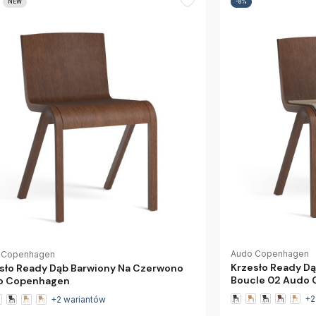
NEW
-8%
Audo Copenhagen
 Copenhagen
Krzesło Ready D
sło Ready Dąb Barwiony Na Czerwono
Boucle 02 Audo
o Copenhagen
+2
+2 wariantów