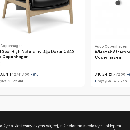
 Copenhagen
Audo Copenhagen
l Seal High Naturalny Dąb Dakar 0842
Wieszak Afteroo
o Copenhagen
Copenhagen
3.64 zł
710.24 zł
27417.00
-8%
772.00
-
yłka: 21-28 dni
wysyłka: 14-28 dni
o życia. Jesteśmy czymś więcej, niż salonem meblowym i sklepem