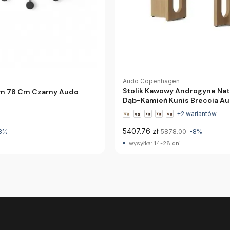
Audo Copenhagen
Stolik Kawowy Androgyne Nat
m 78 Cm Czarny Audo
Dąb-Kamień Kunis Breccia A
Copenhagen
+2 wariantów
5407.76 zł
8%
5878.00
-8%
wysyłka: 14-28 dni