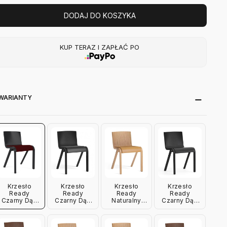
DODAJ DO KOSZYKA
KUP TERAZ I ZAPŁAĆ PO
WARIANTY
Krzesło
Krzesło
Krzesło
Krzesło
Ready
Ready
Ready
Ready
Czarny Dąb
Czarny Dąb
Naturalny
Czarny Dąb
Hallingdal 65
Dakar 0842
Dąb Dakar
Audo
Audo
Audo
0250 Audo
Copenhagen
Copenhagen
Copenhagen
Copenhagen