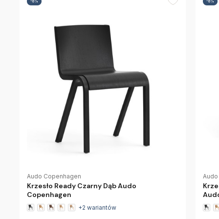
-8%
-8%
Audo Copenhagen
Audo
Krzesło Ready Czarny Dąb Audo
Krze
Copenhagen
Aud
+2 wariantów