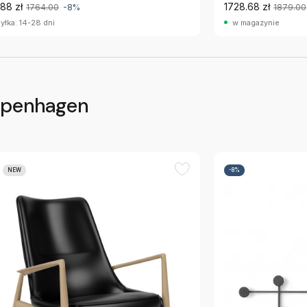
88 zł
1728.68 zł
1764.00
-8%
1879.00
yłka: 14-28 dni
w magazynie
openhagen
NEW
-8%