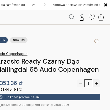
amówień od 300 zł
Darmowa dostawa dla zamówień od 300 zł
-8%
NOWOŚĆ
udo Copenhagen
rzesło Ready Czarny Dąb
allingdal 65 Audo Copenhagen
353.36
zł
558.00
zł
(-8%)
Do końca promocji: 4 dni
jniższa cena z 30 dni przed obniżką: 2558.00 zł