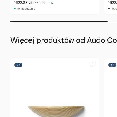
1622.88 zł
1622.
1764.00
-8%
w magazynie
wys
Więcej produktów od Audo C
-7%
-8%