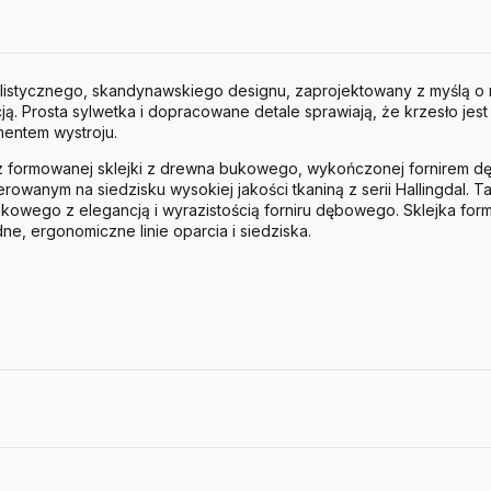
alistycznego, skandynawskiego designu, zaprojektowany z myślą 
ją. Prosta sylwetka i dopracowane detale sprawiają, że krzesło jes
mentem wystroju.
z formowanej sklejki z drewna bukowego, wykończonej fornirem 
erowanym na siedzisku wysokiej jakości tkaniną z serii Hallingdal. 
bukowego z elegancją i wyrazistością forniru dębowego. Sklejka fo
e, ergonomiczne linie oparcia i siedziska.