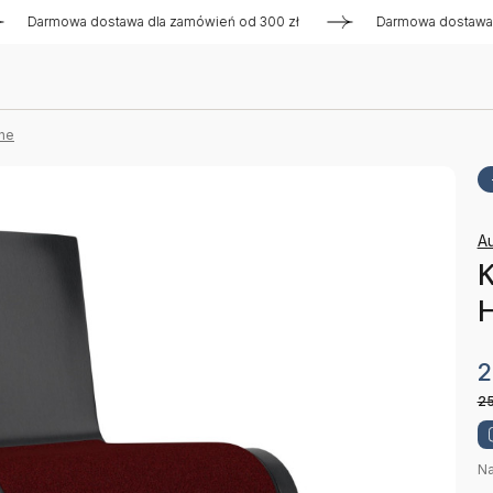
mowa dostawa dla zamówień od 300 zł
Darmowa dostawa dla z
ne
A
K
H
2
2
Na