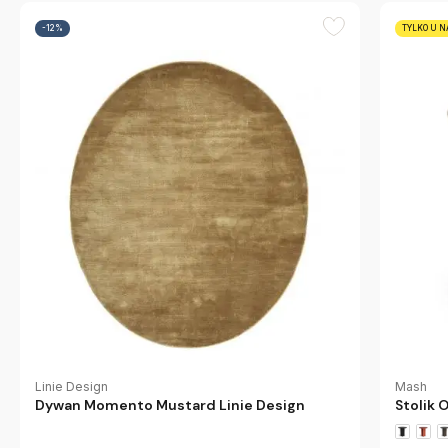
-12%
TYLKO U N
Mash
Linie Design
Stolik
Dywan Momento Mustard Linie Design