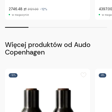
2746.48 zł
4397.00
3121.00
-12%
w magazynie
w maga
Więcej produktów od Audo
Copenhagen
-12%
-8%