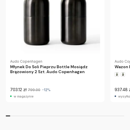
Audo Copenhagen
Audo Co
Młynek Do Soli Pieprzu Bottle Mosiądz
Wazon 
Brązowiony 2 Szt. Audo Copenhagen
703.12 zł
937.48 
799.00
-12%
w magazynie
wysyłka