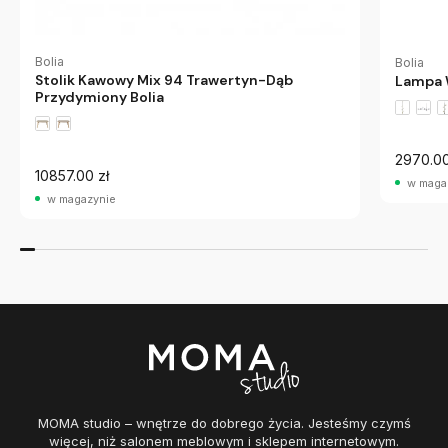
Bolia
Bolia
Stolik Kawowy Mix 94 Trawertyn-Dąb
Lampa 
Przydymiony Bolia
2970.00
10857.00 zł
w maga
w magazynie
MOMA studio – wnętrze do dobrego życia. Jesteśmy czymś
więcej, niż salonem meblowym i sklepem internetowym.