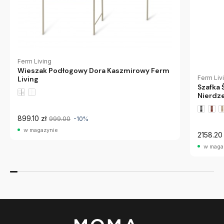
Ferm Living
Wieszak Podłogowy Dora Kaszmirowy Ferm
Ferm Liv
Living
Szafka 
Nierdz
899.10 zł
999.00
-10%
w magazynie
2158.20 
w maga