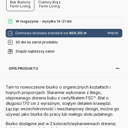
Buk Bielony
Ciemny Brąz
Ferm Living
Ferm Living
W magazynie - wysyłka 14-21 dni
więcej
Darmowa dostawa standard od
400,00 zł
30 dni na zwrot produktu
Znajdź najbliższy salon
OPIS PRODUKTU
Tarn to nowoczesne biurko o organicznych kształtach i
hojnych proporcjach. S
tarannie wykonane z litego,
olejowanego drewna buku z certyfikatem FSC™. Blat o
długości 170 cm z wyraźnym, ściętym detalem krawędzi.
Łącząc wszechstronność i niesztampowy design, można go
używać jako biurka do pracy lub małego stołu jadalnego.
Biurko dostępne jest w 2 kolorach/wybarwieniach drewna;