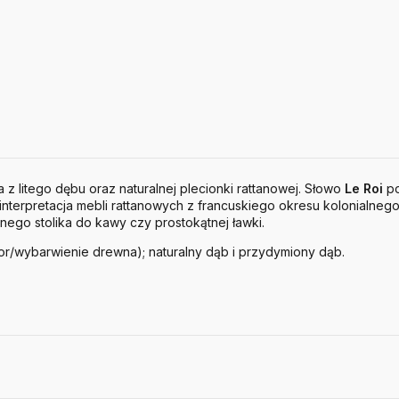
z litego dębu oraz naturalnej plecionki rattanowej. Słowo
Le
Roi
po
to interpretacja mebli rattanowych z francuskiego okresu kolonialn
nego stolika do kawy czy prostokątnej ławki.
or/wybarwienie drewna); naturalny dąb i przydymiony dąb.