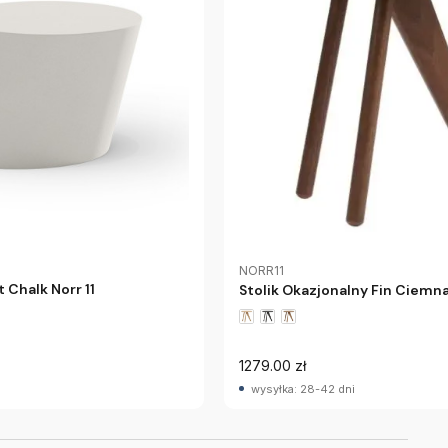
NORR11
t Chalk Norr 11
Stolik Okazjonalny Fin Ciemna
1279.00 zł
wysyłka: 28-42 dni