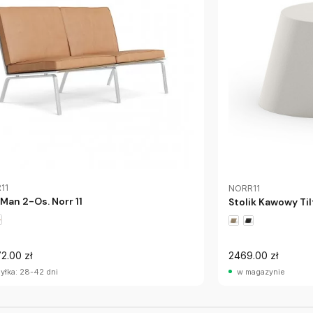
11
NORR11
 Man 2-Os. Norr 11
Stolik Kawowy Til
2.00 zł
2469.00 zł
yłka: 28-42 dni
w magazynie