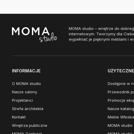
MOMA studio – wnętrze do dobreg
internetowym. Tworzymy dla Ciebi
wypełniać je pięknymi meblami i w
INFORMACJE
UŻYTECZNE 
O MOMA studio
Dostępne w n
Nasze salony
Przewodnik po
Projektanci
Promocje eks
Strefa architekta
Nasze katalog
Kontakt
Meble Włoski
Wnętrza publiczne
MOMA studio 
MOMA Contract
MOMA studio 