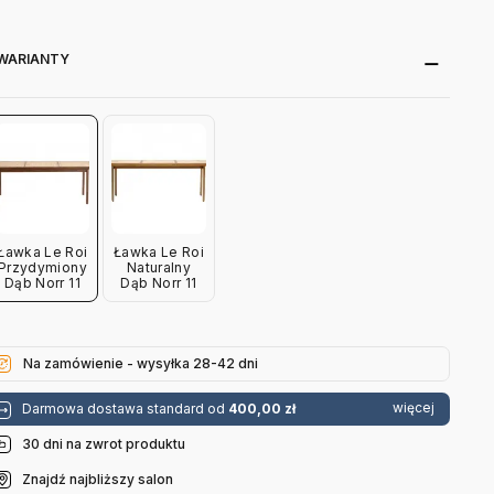
WARIANTY
Ławka Le Roi
Ławka Le Roi
Przydymiony
Naturalny
Dąb Norr 11
Dąb Norr 11
Na zamówienie - wysyłka 28-42 dni
więcej
Darmowa dostawa standard od
400,00 zł
30 dni na zwrot produktu
Znajdź najbliższy salon