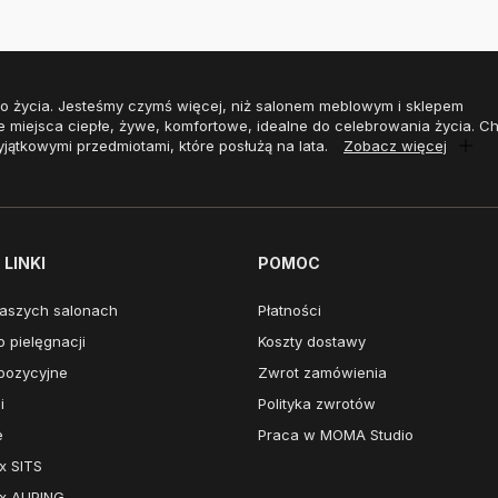
o życia. Jesteśmy czymś więcej, niż salonem meblowym i sklepem
e miejsca ciepłe, żywe, komfortowe, idealne do celebrowania życia. 
yjątkowymi przedmiotami, które posłużą na lata.
Zobacz więcej
LINKI
POMOC
aszych salonach
Płatności
 pielęgnacji
Koszty dostawy
pozycyjne
Zwrot zamówienia
i
Polityka zwrotów
e
Praca w MOMA Studio
x SITS
x AUPING