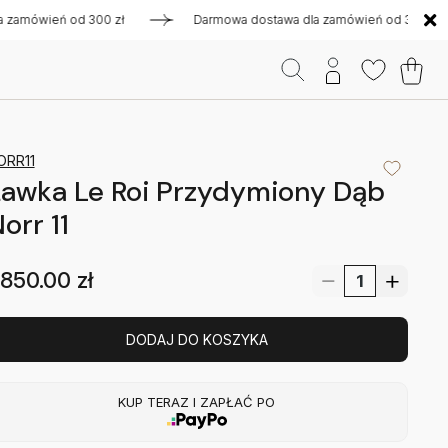
ówień od 300 zł
Darmowa dostawa dla zamówień od 300 zł
ORR11
awka Le Roi Przydymiony Dąb
orr 11
850.00
zł
DODAJ DO KOSZYKA
KUP TERAZ I ZAPŁAĆ PO