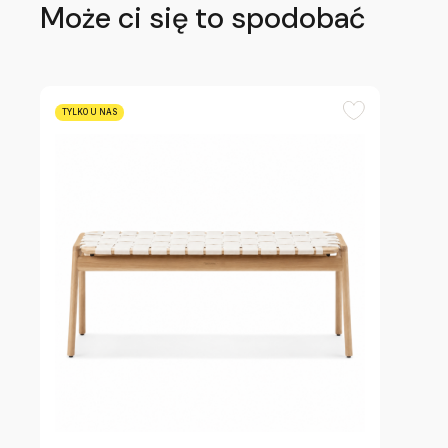
Może ci się to spodobać
TYLKO U NAS