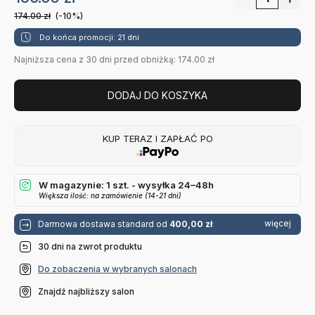
174.00
zł
(-10%)
Do końca promocji: 21 dni
Najniższa cena z 30 dni przed obniżką: 174.00 zł
DODAJ DO KOSZYKA
KUP TERAZ I ZAPŁAĆ PO
W magazynie: 1 szt. - wysyłka 24–48h
Większa ilość: na zamówienie (14-21 dni)
więcej
Darmowa dostawa standard od
400,00 zł
30 dni na zwrot produktu
Do zobaczenia w wybranych salonach
Znajdź najbliższy salon