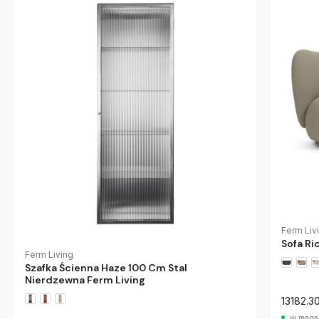
Ferm Liv
Sofa Ri
Ferm Living
Szafka Ścienna Haze 100 Cm Stal
Nierdzewna Ferm Living
13182.30
w maga