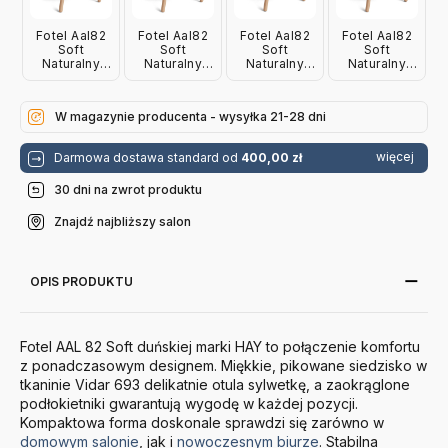
Fotel Aal82
Fotel Aal82
Fotel Aal82
Fotel Aal82
Soft
Soft
Soft
Soft
Naturalny
Naturalny
Naturalny
Naturalny
Dąb - Sense
Dąb - Sense
Dąb -
Dąb - Remix
Cognac Hay
Black Hay
Hallingdal
123 Hay
220 Hay
W magazynie producenta - wysyłka 21-28 dni
więcej
Darmowa dostawa standard od
400,00 zł
30 dni na zwrot produktu
Znajdź najbliższy salon
OPIS PRODUKTU
Fotel AAL 82 Soft duńskiej marki HAY to połączenie komfortu
z ponadczasowym designem. Miękkie, pikowane siedzisko w
tkaninie Vidar 693 delikatnie otula sylwetkę, a zaokrąglone
podłokietniki gwarantują wygodę w każdej pozycji.
Kompaktowa forma doskonale sprawdzi się zarówno w
domowym salonie
, jak i
nowoczesnym biurze
. Stabilna