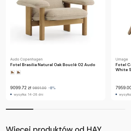
Audo Copenhagen
Umage
Fotel Brasilia Natural Oak Bouclé 02 Audo
Fotel 
White 
9099.72 zł
7959.00
9891.00
-8%
wysyłka: 14-28 dni
wysyłka
Więcej produktów od HAY