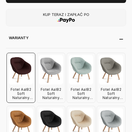
KUP TERAZ I ZAPŁAĆ PO
WARIANTY
Fotel Aal82
Fotel Aal82
Fotel Aal82
Fotel Aal82
Soft
Soft
Soft
Soft
Naturalny
Naturalny
Naturalny
Naturalny
Dąb - Vidar
Dąb -
Dąb - Linara
Dąb - Vanir
693 Hay
Hallingdal
499 Hay
243 Hay
130 Hay