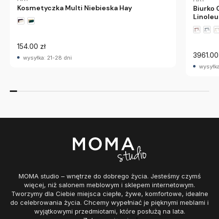
Kosmetyczka Multi Niebieska Hay
Biurko
Linole
154.00 zł
3961.00
wysyłka: 21-28 dni
wysyłka
MOMA studio – wnętrze do dobrego życia. Jesteśmy czymś
więcej, niż salonem meblowym i sklepem internetowym.
Tworzymy dla Ciebie miejsca ciepłe, żywe, komfortowe, idealne
do celebrowania życia. Chcemy wypełniać je pięknymi meblami i
wyjątkowymi przedmiotami, które posłużą na lata.