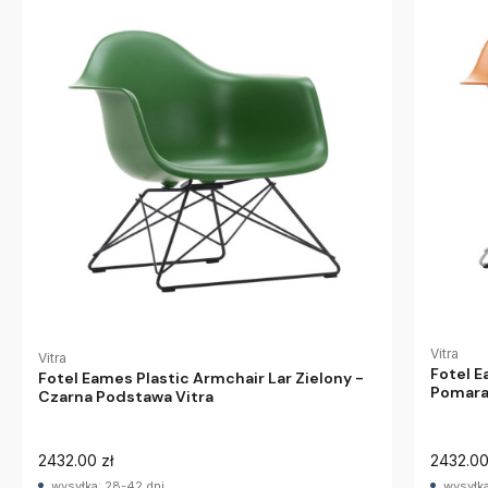
Vitra
Vitra
Fotel E
Fotel Eames Plastic Armchair Lar Zielony -
Pomara
Czarna Podstawa Vitra
Vitra
2432.00 zł
2432.00
wysyłka: 28-42 dni
wysyłka