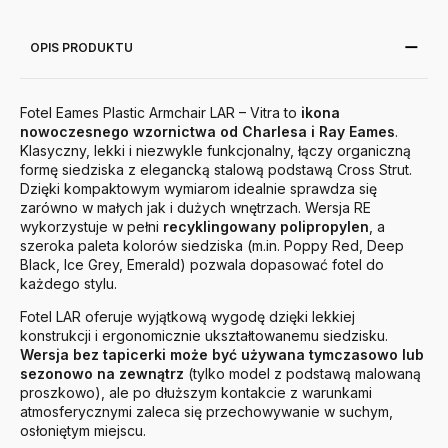
OPIS PRODUKTU
Fotel Eames Plastic Armchair LAR – Vitra to
ikona
nowoczesnego wzornictwa od Charlesa i Ray Eames
.
Klasyczny, lekki i niezwykle funkcjonalny, łączy organiczną
formę siedziska z elegancką stalową podstawą Cross Strut.
Dzięki kompaktowym wymiarom idealnie sprawdza się
zarówno w małych jak i dużych wnętrzach. Wersja RE
wykorzystuje w pełni
recyklingowany polipropylen
, a
szeroka paleta kolorów siedziska (m.in. Poppy Red, Deep
Black, Ice Grey, Emerald) pozwala dopasować fotel do
każdego stylu.
Fotel LAR oferuje wyjątkową wygodę dzięki lekkiej
konstrukcji i ergonomicznie ukształtowanemu siedzisku.
Wersja bez tapicerki może być używana tymczasowo lub
sezonowo na zewnątrz
(tylko model z podstawą malowaną
proszkowo), ale po dłuższym kontakcie z warunkami
atmosferycznymi zaleca się przechowywanie w suchym,
osłoniętym miejscu.