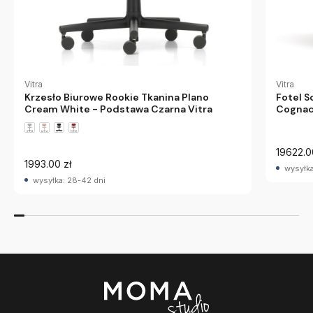
Vitra
Vitra
Krzesło Biurowe Rookie Tkanina Plano
Fotel S
Cream White - Podstawa Czarna Vitra
Cognac
Vitra
19622.0
1993.00 zł
wysyłka
wysyłka: 28-42 dni