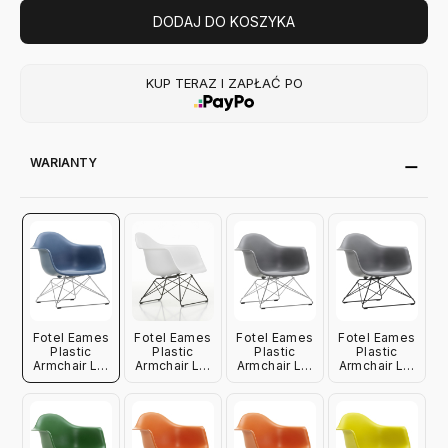
DODAJ DO KOSZYKA
KUP TERAZ I ZAPŁAĆ PO
WARIANTY
Fotel Eames
Fotel Eames
Fotel Eames
Fotel Eames
Plastic
Plastic
Plastic
Plastic
Armchair Lar
Armchair Lar
Armchair Lar
Armchair Lar
Niebieski -
Biały -
Szary -
Szary -
Chromowana
Czarna
Chromowana
Czarna
Podstawa
Podstawa
Podstawa
Podstawa
Vitra
Vitra
Vitra
Vitra