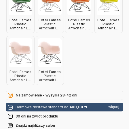
Fotel Eames
Fotel Eames
Fotel Eames
Fotel Eames
Plastic
Plastic
Plastic
Plastic
Armchair Lar
Armchair Lar
Armchair Lar
Armchair Lar
Zielony -
Pomarańczowy
Pomarańczowy
Żółty - Biała
Czarna
-
- Czarna
Podstawa
Podstawa
Chromowana
Podstawa
Vitra
Vitra
Podstawa
Vitra
Vitra
Fotel Eames
Fotel Eames
Plastic
Plastic
Armchair Lar
Armchair Lar
Różowy -
Różowy -
Chromowana
Czarna
Podstawa
Podstawa
Na zamówienie - wysyłka 28-42 dni
Vitra
Vitra
więcej
Darmowa dostawa standard od
400,00 zł
30 dni na zwrot produktu
Znajdź najbliższy salon