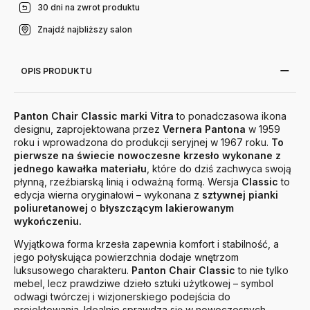
30 dni na zwrot produktu
Znajdź najbliższy salon
OPIS PRODUKTU
Panton Chair Classic marki Vitra
to ponadczasowa ikona
designu, zaprojektowana przez
Vernera Pantona
w 1959
roku i wprowadzona do produkcji seryjnej w 1967 roku.
To
pierwsze na świecie nowoczesne krzesło wykonane z
jednego kawałka materiału
, które do dziś zachwyca swoją
płynną, rzeźbiarską linią i odważną formą. Wersja
Classic
to
edycja wierna oryginałowi – wykonana z
sztywnej pianki
poliuretanowej
o
błyszczącym lakierowanym
wykończeniu.
Wyjątkowa forma krzesła zapewnia komfort i stabilność, a
jego połyskująca powierzchnia dodaje wnętrzom
luksusowego charakteru.
Panton Chair Classic
to nie tylko
mebel, lecz prawdziwe dzieło sztuki użytkowej – symbol
odwagi twórczej i wizjonerskiego podejścia do
projektowania. Idealnie sprawdza się w nowoczesnych