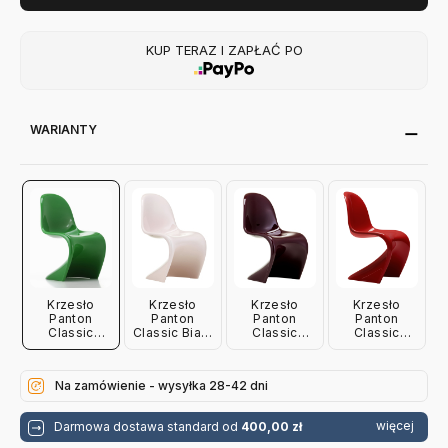
KUP TERAZ I ZAPŁAĆ PO
WARIANTY
Krzesło
Krzesło
Krzesło
Krzesło
Panton
Panton
Panton
Panton
Classic
Classic Białe
Classic
Classic
Zielone Vitra
Vitra
Czarne Vitra
Czerwone
Vitra
Na zamówienie - wysyłka 28-42 dni
więcej
Darmowa dostawa standard od
400,00 zł