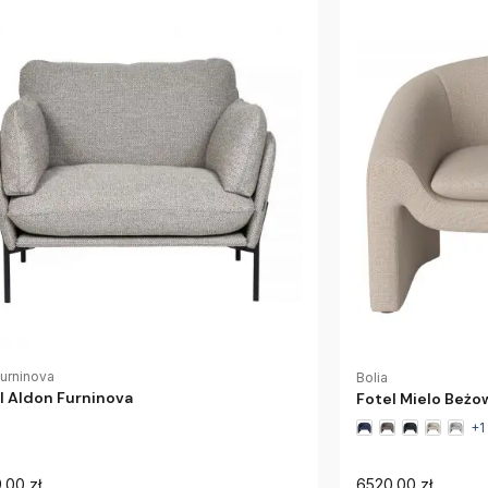
urninova
Bolia
l Aldon Furninova
Fotel Mielo Beżo
+1
.00 zł
6520.00 zł