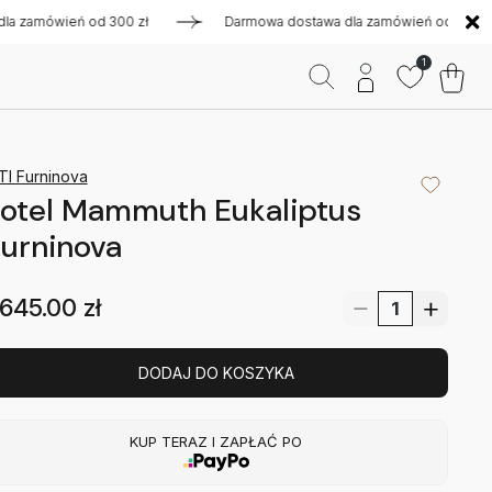
mówień od 300 zł
Darmowa dostawa dla zamówień od 300 zł
1
TI Furninova
otel Mammuth Eukaliptus
urninova
645.00
zł
DODAJ DO KOSZYKA
KUP TERAZ I ZAPŁAĆ PO