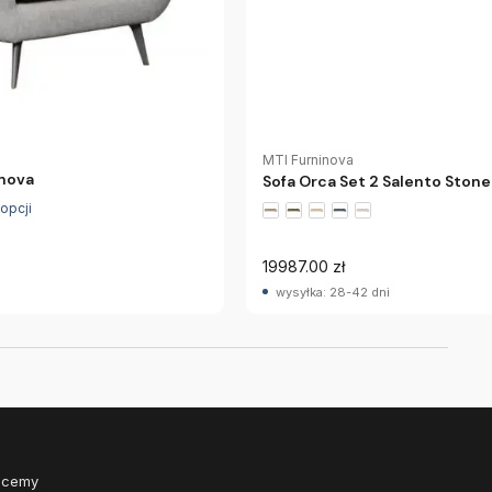
MTI Furninova
inova
Sofa Orca Set 2 Salento Stone
 opcji
19987.00 zł
wysyłka: 28-42 dni
Chcemy