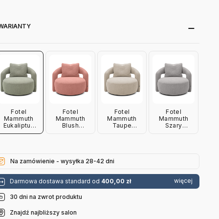
WARIANTY
Fotel
Fotel
Fotel
Fotel
Mammuth
Mammuth
Mammuth
Mammuth
Eukaliptus
Blush
Taupe
Szary
Furninova
Furninova
Furninova
Furninova
Na zamówienie - wysyłka 28-42 dni
więcej
Darmowa dostawa standard od
400,00 zł
30 dni na zwrot produktu
Znajdź najbliższy salon