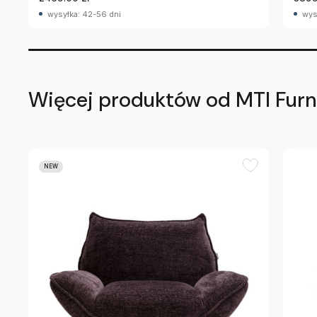
wysyłka: 42-56 dni
wys
Więcej produktów od MTI Furn
NEW