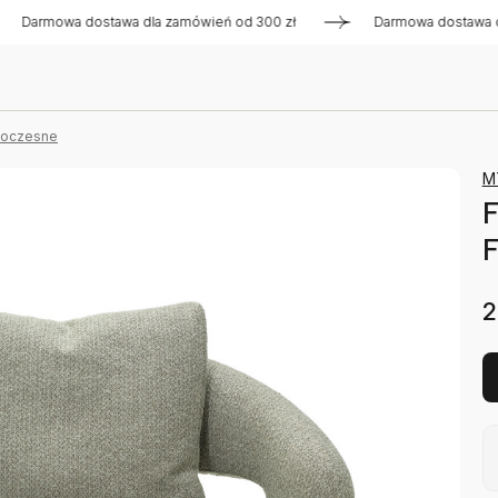
owa dostawa dla zamówień od 300 zł
Darmowa dostawa dla za
woczesne
M
F
F
2