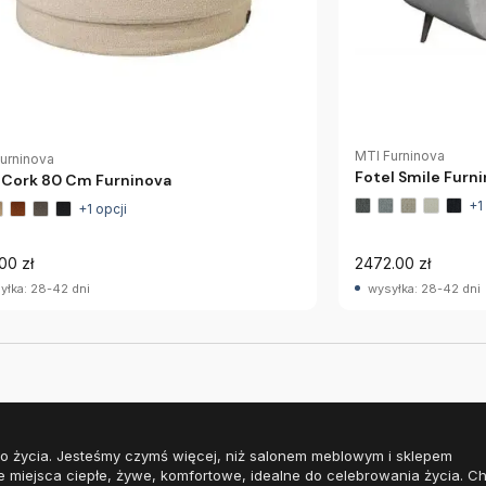
MTI Furninova
urninova
Fotel Smile Furn
 Cork 80 Cm Furninova
+1
+1 opcji
00 zł
2472.00 zł
yłka: 28-42 dni
wysyłka: 28-42 dni
o życia. Jesteśmy czymś więcej, niż salonem meblowym i sklepem
e miejsca ciepłe, żywe, komfortowe, idealne do celebrowania życia. 