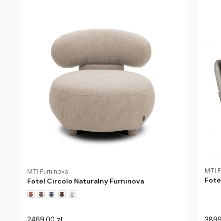
MTI F
MTI Furninova
Fote
Fotel Circolo Naturalny Furninova
2469.00 zł
3899