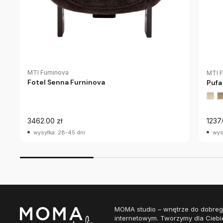
MTI Furninova
MTI F
Fotel Senna Furninova
Pufa
3462.00 zł
1237.
wysyłka: 28-45 dni
wys
MOMA studio – wnętrze do dobreg
internetowym. Tworzymy dla Ciebi