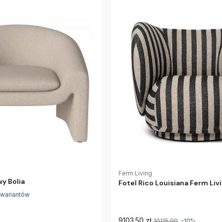
Ferm Living
wy Bolia
Fotel Rico Louisiana Ferm Liv
 wariantów
9103.50 zł
10115.00
-10%