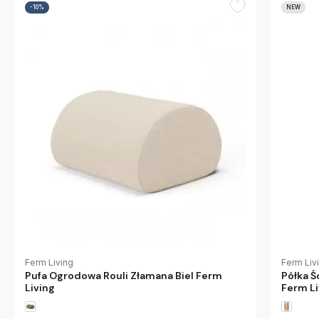
-10%
NEW
Ferm Living
Ferm Liv
Pufa Ogrodowa Rouli Złamana Biel Ferm
Półka Ś
Living
Ferm Li