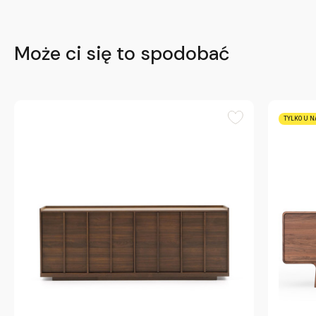
Może ci się to spodobać
TYLKO U N