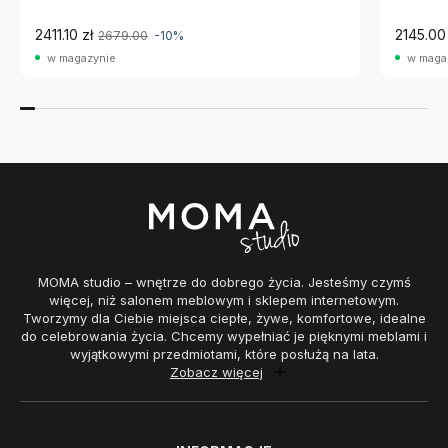
2411.10 zł
2145.00 
2679.00
-10%
w magazynie
w maga
MOMA studio – wnętrze do dobrego życia. Jesteśmy czymś
więcej, niż salonem meblowym i sklepem internetowym.
Tworzymy dla Ciebie miejsca ciepłe, żywe, komfortowe, idealne
do celebrowania życia. Chcemy wypełniać je pięknymi meblami i
wyjątkowymi przedmiotami, które posłużą na lata.
Zobacz więcej