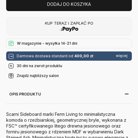
DODAJ DO KOSZYKA
KUP TERAZ I ZAPŁAĆ PO
W magazynie - wysyłka 14-21 dni
więcej
Darmowa dostawa standard od
400,00 zł
30 dni na zwrot produktu
Znajdź najbliższy salon
OPIS PRODUKTU
Scarni Sideboard marki
Ferm Living
to minimalistyczna
komoda o rzeźbiarskiej, geometrycznej bryle, wykonana z
FSC™ certyfikowanego litego drewna jesionowego oraz
forniru jesionowego z rdzeniem MDF w wybarwieniu Dark
Stained Ash. Minimalistyczna bryła łączy surową elegancję z