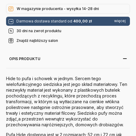
Normann
Normann
Normann
Normann
Copenhagen
Copenhagen
Copenhagen
Copenhagen
W magazynie producenta - wysyłka 14-28 dni
więcej
Darmowa dostawa standard od
400,00 zł
30 dni na zwrot produktu
Znajdź najbliższy salon
OPIS PRODUKTU
Hide to pufa i schowek w jednym.
Sercem tego
wielofunkcyjnego siedziska jest jego skład materiałowy. Ten
niezwykły materiał jest wykonany z plastikowych butelek
pochodzących z recyklingu, które przechodzą proces
transformacji, w którym są wytłaczane na cienkie włókna
poliestrowe następnie ostrożnie prasowane, aby stworzyć
trwały i estetyczny materiał filcowy. Siedzisko pufy można
zdjąć,a przestrzeń wewnątrz wykorzystać do
przechowywania najróżniejszych, domowych drobiazgów.
Pufa Hide dostępna jest w 2 rozmiarach; 52 cm i 72 cm jak