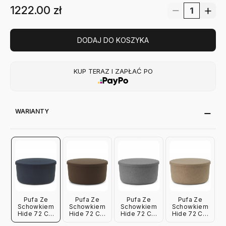
1222.00
zł
DODAJ DO KOSZYKA
KUP TERAZ I ZAPŁAĆ PO
WARIANTY
Pufa Ze
Pufa Ze
Pufa Ze
Pufa Ze
Schowkiem
Schowkiem
Schowkiem
Schowkiem
Hide 72 Cm
Hide 72 Cm
Hide 72 Cm
Hide 72 Cm
Niebieska
Brązowa
Szara
Piaskowa