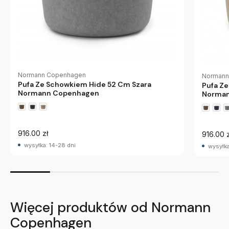
Normann Copenhagen
Normann
Pufa Ze Schowkiem Hide 52 Cm Szara
Pufa Z
Normann Copenhagen
Norman
916.00 zł
916.00 z
wysyłka: 14-28 dni
wysyłka
Więcej produktów od Normann
Copenhagen