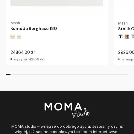
Mash
Mash
Komoda Borghase 180
Stolik
24864.00 zł
2926.00
wysyłka: 42-56 dni
w maga
MOMA studio – wnętrze do dobrego życia. Jesteśmy czymś
więcej, niż salonem meblowym i sklepem internetowym.