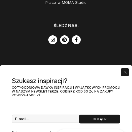
Praca w MOMA Studio
ŚLEDŹ NAS:
Szukasz inspiracji?
COTYGODNIOWA DAWKA INSPIRACJI I WYJĄTKOWYCH PROMOCJI
W NASZYM NEWSLETTERZE. ODBIERZ KOD 50 ZŁ NA ZAKUPY
POWYŻEJ 500 ZŁ
DOŁĄCZ
Regulamin
Polityka prywatności
PL
Zawartość tej strony jest chroniona prawem autorskim i