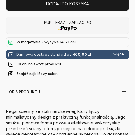
DODAJ DO KOSZYKA
KUP TERAZ I ZAPŁAĆ PO
W magazynie - wysyłka 14-21 dni
więcej
Darmowa dostawa standard od
400,00 zł
30 dni na zwrot produktu
Znajdź najbliższy salon
OPIS PRODUKTU
Regał ścienny ze stali nierdzewnej, który łączy
minimalistyczny design z praktyczną funkcjonalnością. Jego
smukła, pionowa forma pozwala efektywnie wykorzystać
przestrzeń ściany, oferując miejsce na dekoracje, książki,
świece dekoracyjne czy codzienne akcesoria. To doskonały