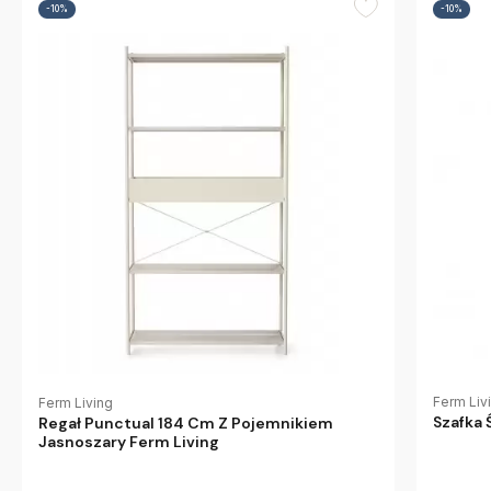
-10%
-10%
Ferm Liv
Ferm Living
Szafka 
Regał Punctual 184 Cm Z Pojemnikiem
Jasnoszary Ferm Living