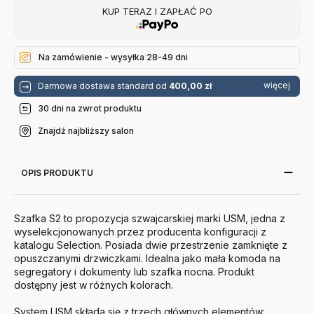
KUP TERAZ I ZAPŁAĆ PO
Na zamówienie - wysyłka 28-49 dni
więcej
Darmowa dostawa standard od
400,00 zł
30 dni na zwrot produktu
Znajdź najbliższy salon
OPIS PRODUKTU
Szafka S2 to propozycja szwajcarskiej marki
USM
, jedna z
wyselekcjonowanych przez producenta konfiguracji z
katalogu Selection. Posiada dwie przestrzenie zamknięte z
opuszczanymi drzwiczkami. Idealna jako mała komoda na
segregatory i dokumenty lub szafka nocna. Produkt
dostępny jest w różnych kolorach.
System
USM
składa się z trzech głównych elementów: