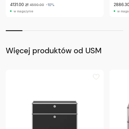
4131.00 zł
2886.30
4590.00
-10%
w magazynie
w maga
Więcej produktów od USM