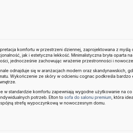
rpretacja komfortu w przestrzeni dziennej, zaprojektowana z myślą
cjonalność, jak i estetyczna lekkość. Minimalistyczna bryła oparta
ilności, jednocześnie zachowując wrażenie przestronności i nowocz
nale odnajduje się w aranżacjach modern oraz skandynawskich, gdz
imatu. Wykończenie ze skóry w odcieniu cognac podkreśla bardzo 
 wnętrze.
nie w standardzie komfortu zapewniają wygodne użytkowanie na co 
ndywidualnych potrzeb. Elton to
sofa do salonu premium
, która ide
c spójną strefę wypoczynkową w nowoczesnym domu.