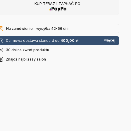
KUP TERAZ I ZAPŁAĆ PO
Na zamówienie - wysyłka 42-56 dni
więcej
Darmowa dostawa standard od
400,00 zł
30 dni na zwrot produktu
Znajdź najbliższy salon