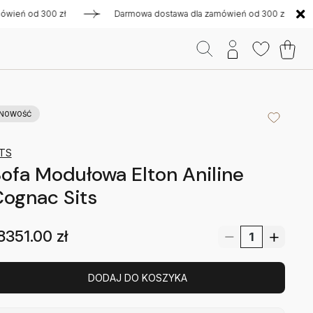
 od 300 zł
Darmowa dostawa dla zamówień od 300 zł
Da
NOWOŚĆ
ITS
ofa Modułowa Elton Aniline
ognac Sits
8351.00
zł
DODAJ DO KOSZYKA