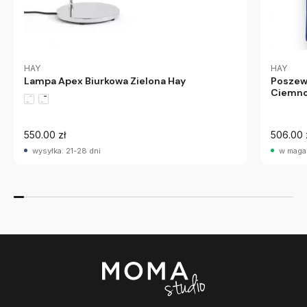
HAY
HAY
Lampa Apex Biurkowa Zielona Hay
Poszewk
Ciemno
550.00 zł
506.00 
wysyłka: 21-28 dni
w maga