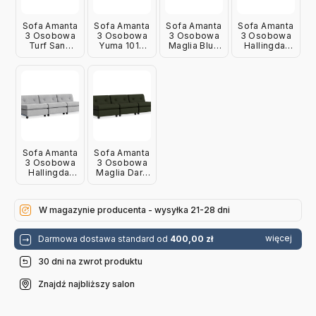
Sofa Amanta
Sofa Amanta
Sofa Amanta
Sofa Amanta
3 Osobowa
3 Osobowa
3 Osobowa
3 Osobowa
Turf Sand
Yuma 1010
Maglia Blue
Hallingdal
Hay
Hay
Black Hay
126 Hay
Sofa Amanta
Sofa Amanta
3 Osobowa
3 Osobowa
Hallingdal
Maglia Dark
130 Hay
Green Hay
W magazynie producenta - wysyłka 21-28 dni
więcej
Darmowa dostawa standard od
400,00 zł
30 dni na zwrot produktu
Znajdź najbliższy salon