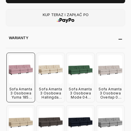
KUP TERAZ I ZAPŁAĆ PO
WARIANTY
Sofa Amanta
Sofa Amanta
Sofa Amanta
Sofa Amanta
3 Osobowa
3 Osobowa
3 Osobowa
3 Osobowa
Yuma 1851
Hallingdal
Mode 040
Overlap 05
Hay
220 Hay
Hay
Hay