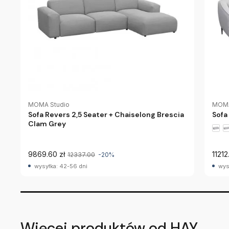
MOMA Studio
MOMA
Sofa Revers 2,5 Seater + Chaiselong Brescia
Sofa
Clam Grey
9869.60 zł
11212
12337.00
-20%
wysyłka: 42-56 dni
wys
Więcej produktów od HAY