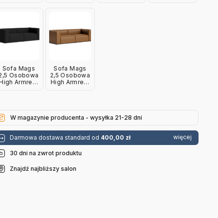
Overlap 03
Turf Sand
Linara 440
Hallingdal 116
Hay
Hay
Hay
Hay
Sofa Mags
Sofa Mags
2,5 Osobowa
2,5 Osobowa
High Armrest
High Armrest
Steelcut 190
Sierra
Hay
Sik1003 Hay
W magazynie producenta - wysyłka 21-28 dni
więcej
Darmowa dostawa standard od
400,00 zł
30 dni na zwrot produktu
Znajdź najbliższy salon