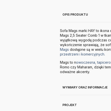
OPIS PRODUKTU
Sofa Mags marki HAY to ikona 
Mags 2,5 Seater Comb 1 w tkani
wyjątkową wygodę podczas codz
wykończenie sprawiają, że sof
Mags
dostępne są w wielu konf
przestrzeni i komercyjnych.
Mags to n
owoczesna, tapicer
Romo czy Maharam, dzięki tem
odważne akcenty.
WYMIARY ORAZ INFORMACJE
PROJEKT