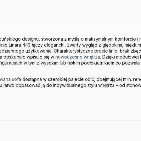
duńskiego designu, stworzona z myślą o maksymalnym komforcie i m
nie Linara 443 łączy elegancki, zwarty wygląd z głębokimi, miękkim
iennego użytkowania. Charakterystyczne proste linie, brak zbędn
a doskonale wpisuje się w
nowoczesne wnętrza
. Dzięki modułowej 
iguracjach w tym z wysokim lub niskim podłokietnikiem co pozwal
owana sofa
dostępna w szerokiej palecie obić, obejmującej m.in. re
u łatwo dopasować ją do indywidualnego stylu wnętrza – od stono