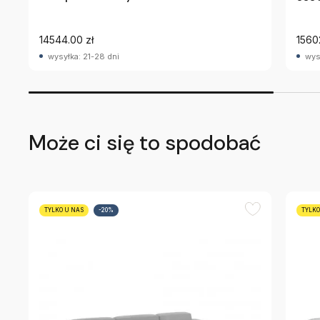
14544.00 zł
1560
wysyłka: 21-28 dni
wys
Może ci się to spodobać
TYLKO U NAS
-20%
TYLKO