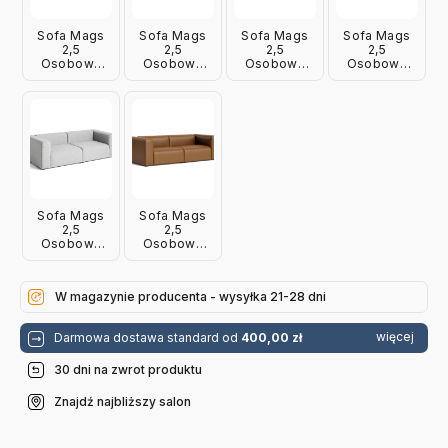
Sofa Mags
Sofa Mags
Sofa Mags
Sofa Mags
2,5
2,5
2,5
2,5
Osobowa
Osobowa
Osobowa
Osobowa
High Armrest
High Armrest
High Armrest
High Armrest
Overlap 03
Turf Sand
Linara 443
Linara 440
Hay
Hay
Hay
Hay
Sofa Mags
Sofa Mags
2,5
2,5
Osobowa
Osobowa
High Armrest
High Armrest
Hallingdal
Sierra
116 Hay
Sik1003 Hay
W magazynie producenta - wysyłka 21-28 dni
więcej
Darmowa dostawa standard od
400,00 zł
30 dni na zwrot produktu
Znajdź najbliższy salon