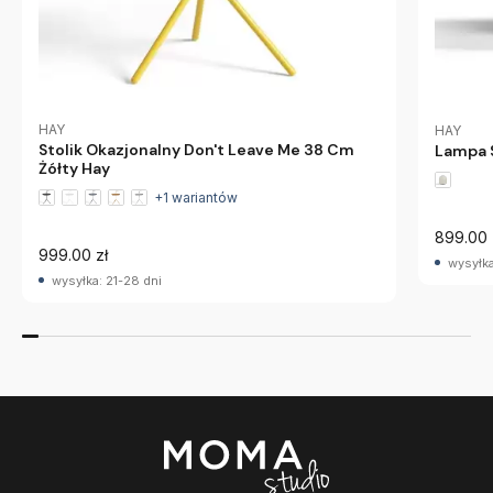
HAY
HAY
Stolik Okazjonalny Don't Leave Me 38 Cm
Lampa 
Żółty Hay
+1 wariantów
899.00 
999.00 zł
wysyłka
wysyłka: 21-28 dni