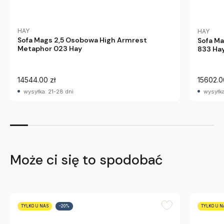
HAY
HAY
Sofa Mags 2,5 Osobowa High Armrest
Sofa M
Metaphor 023 Hay
833 Ha
14544.00 zł
15602.0
wysyłka: 21-28 dni
wysyłka
Może ci się to spodobać
TYLKO U NAS
-20%
TYLKO U N