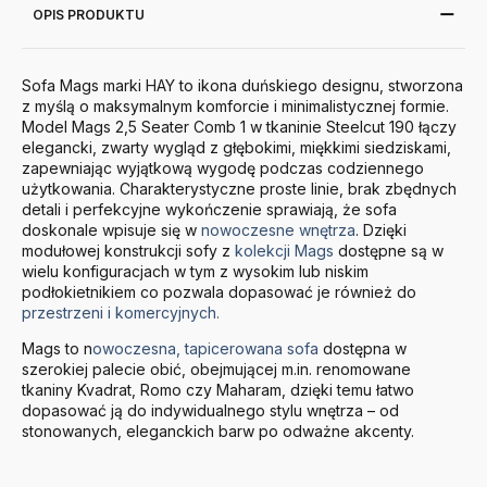
OPIS PRODUKTU
Sofa Mags marki HAY to ikona duńskiego designu, stworzona
z myślą o maksymalnym komforcie i minimalistycznej formie.
Model Mags 2,5 Seater Comb 1 w tkaninie Steelcut 190 łączy
elegancki, zwarty wygląd z głębokimi, miękkimi siedziskami,
zapewniając wyjątkową wygodę podczas codziennego
użytkowania. Charakterystyczne proste linie, brak zbędnych
detali i perfekcyjne wykończenie sprawiają, że sofa
doskonale wpisuje się w
nowoczesne wnętrza
. Dzięki
modułowej konstrukcji sofy z
kolekcji Mags
dostępne są w
wielu konfiguracjach w tym z wysokim lub niskim
podłokietnikiem co pozwala dopasować je również do
przestrzeni i komercyjnych.
Mags to n
owoczesna, tapicerowana sofa
dostępna w
szerokiej palecie obić, obejmującej m.in. renomowane
tkaniny Kvadrat, Romo czy Maharam, dzięki temu łatwo
dopasować ją do indywidualnego stylu wnętrza – od
stonowanych, eleganckich barw po odważne akcenty.