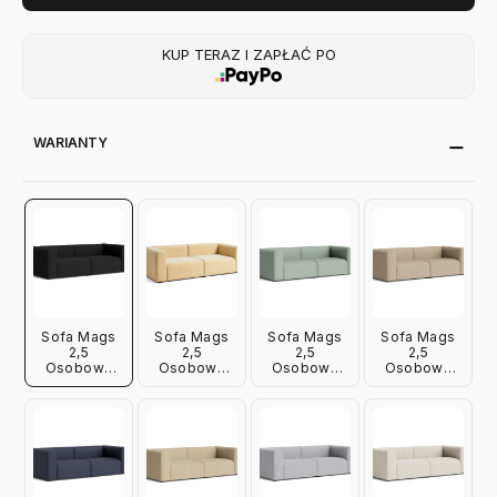
KUP TERAZ I ZAPŁAĆ PO
WARIANTY
Sofa Mags
Sofa Mags
Sofa Mags
Sofa Mags
2,5
2,5
2,5
2,5
Osobowa
Osobowa
Osobowa
Osobowa
High Armrest
High Armrest
High Armrest
High Armrest
Steelcut 190
Yuma 833
Metaphor
Maglia Warm
Hay
Hay
023 Hay
Grey Hay