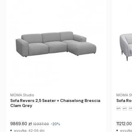
MOMA Studio
MOMA St
Sofa Revers 2,5 Seater + Chaiselong Brescia
Sofa Ro
Clam Grey
9869.60 zł
11212.00
12337.00
-20%
wysyłka: 42-56 dni
wysyłka