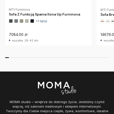
MTI Furninova
MTI Furn
Sofa Z Funkcją Spania Ilona Up Furninova
Sofa Br
+1 opcji
7084.00 zł
14676.0
wysyłka: 28-42 dni
wysyłka
MOMA studio – wnętrze do dobrego życia. Jesteśmy czymś
więcej, niż salonem meblowym i sklepem internetowym.
Tworzymy dla Ciebie miejsca ciepłe, żywe, komfortowe, idealne