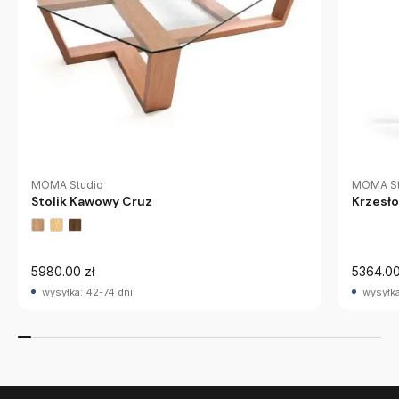
MOMA Studio
MOMA St
Stolik Kawowy Cruz
Krzesło
5980.00 zł
5364.00
wysyłka: 42-74 dni
wysyłka