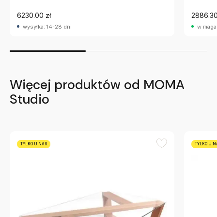
6230.00 zł
2886.30
wysyłka: 14-28 dni
w maga
Więcej produktów od MOMA
Studio
TYLKO U NAS
TYLKO U N