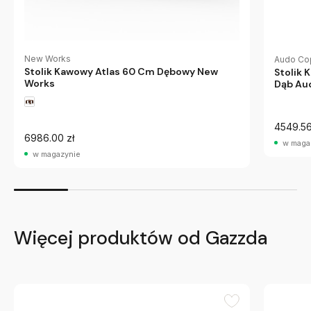
New Works
Audo Co
Stolik Kawowy Atlas 60 Cm Dębowy New
Stolik
Works
Dąb Au
4549.56
6986.00 zł
w maga
w magazynie
Więcej produktów od Gazzda