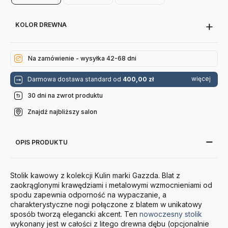
Gazzda
Gazzda
Gazzda
KOLOR DREWNA
Na zamówienie - wysyłka 42-68 dni
więcej
Darmowa dostawa standard od
400,00 zł
30 dni na zwrot produktu
Znajdź najbliższy salon
OPIS PRODUKTU
Stolik kawowy z kolekcji Kulin marki Gazzda. Blat z
zaokrąglonymi krawędziami i metalowymi wzmocnieniami od
spodu zapewnia odporność na wypaczanie, a
charakterystyczne nogi połączone z blatem w unikatowy
sposób tworzą elegancki akcent. Ten
nowoczesny stolik
wykonany jest w całości z litego drewna dębu (opcjonalnie