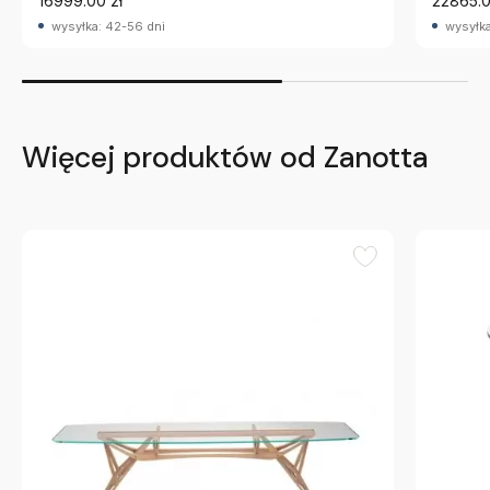
16999.00 zł
22865.0
wysyłka: 42-56 dni
wysyłka
Więcej produktów od Zanotta