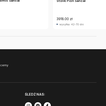
omic Sancal
Stolik Pion Sancal
3918.00 zł
wysyłka: 42-70 dni
Chcemy
ŚLEDŹ NAS: