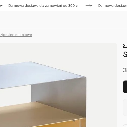
armowa dostawa dla zamówień od 300 zł
Darmowa dostawa dla 
kazjonalne metalowe
S
S
3