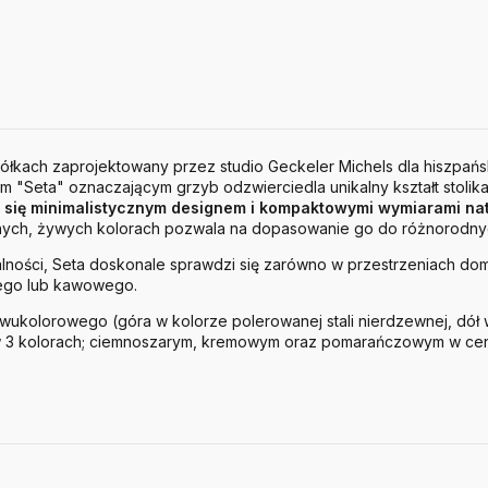
kółkach zaprojektowany przez studio Geckeler Michels dla hiszpańs
m "Seta" oznaczającym grzyb odzwierciedla unikalny kształt stoli
e się minimalistycznym designem i kompaktowymi wymiarami nat
ych, żywych kolorach pozwala na dopasowanie go do różnorodnych
nalności, Seta doskonale sprawdzi się zarówno w przestrzeniach dom
zego lub kawowego.
wukolorowego (góra w kolorze polerowanej stali nierdzewnej, dół
 3 kolorach; ciemnoszarym, kremowym oraz pomarańczowym w ceni