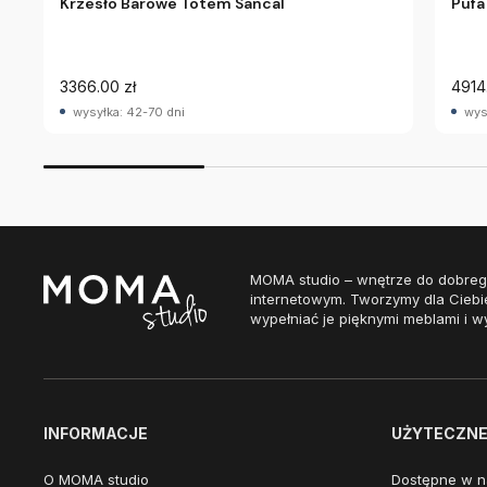
Krzesło Barowe Totem Sancal
Pufa
3366.00 zł
4914
wysyłka: 42-70 dni
wys
MOMA studio – wnętrze do dobreg
internetowym. Tworzymy dla Ciebi
wypełniać je pięknymi meblami i w
INFORMACJE
UŻYTECZNE 
O MOMA studio
Dostępne w n