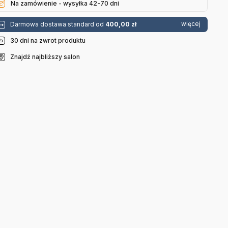
Na zamówienie - wysyłka 42-70 dni
więcej
Darmowa dostawa standard od
400,00 zł
30 dni na zwrot produktu
Znajdź najbliższy salon