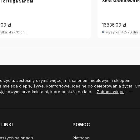
Sofa Modułowa M
 Tortuga Sancal
.00 zł
16836.00 zł
yłka: 42-70 dni
wysyłka: 42-70 dni
o życia. Jesteśmy czymś więcej, niż salonem meblowym i sklepem
e miejsca ciepłe, żywe, komfortowe, idealne do celebrowania życia. 
yjątkowymi przedmiotami, które posłużą na lata.
Zobacz więcej
LINKI
POMOC
aszych salonach
Płatności