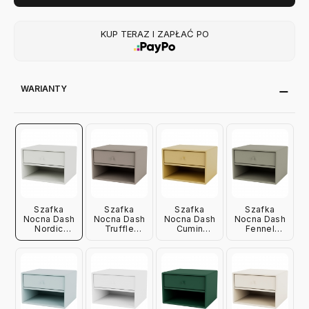
KUP TERAZ I ZAPŁAĆ PO
WARIANTY
Szafka
Szafka
Szafka
Szafka
Nocna Dash
Nocna Dash
Nocna Dash
Nocna Dash
Nordic
Truffle
Cumin
Fennel
Montana
Montana
Montana
Montana