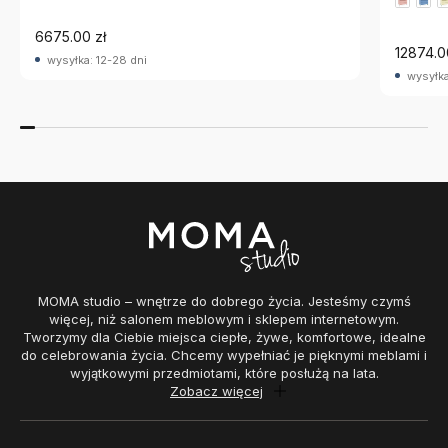
6675.00 zł
12874.0
wysyłka: 12-28 dni
wysyłka
MOMA studio – wnętrze do dobrego życia. Jesteśmy czymś
więcej, niż salonem meblowym i sklepem internetowym.
Tworzymy dla Ciebie miejsca ciepłe, żywe, komfortowe, idealne
do celebrowania życia. Chcemy wypełniać je pięknymi meblami i
wyjątkowymi przedmiotami, które posłużą na lata.
Zobacz więcej