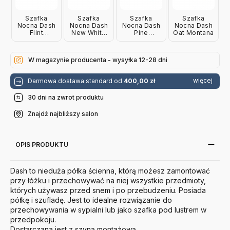
Szafka
Szafka
Szafka
Szafka
Nocna Dash
Nocna Dash
Nocna Dash
Nocna Dash
Flint
New White
Pine
Oat Montana
Montana
Montana
Montana
W magazynie producenta - wysyłka 12-28 dni
więcej
Darmowa dostawa standard od
400,00 zł
30 dni na zwrot produktu
Znajdź najbliższy salon
OPIS PRODUKTU
Dash to nieduża półka ścienna, którą możesz zamontować
przy łóżku i przechowywać na niej wszystkie przedmioty,
których używasz przed snem i po przebudzeniu. Posiada
półkę i szufladę. Jest to idealne rozwiązanie do
przechowywania w sypialni lub jako szafka pod lustrem w
przedpokoju.
Dostarczana jest z szyną montażową.