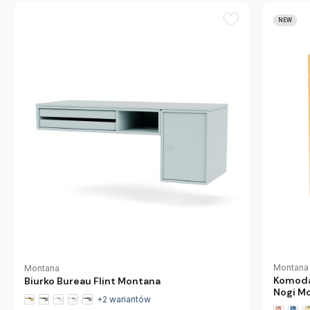
NEW
Montana
Montana
Komoda
Biurko Bureau Flint Montana
Nogi M
+2 wariantów