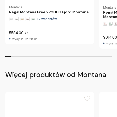
Montana
Montana
Regał Montana Free 222000 Fjord Montana
Regał 
Monta
+2 wariantów
5584.00 zł
9614.00
wysyłka: 12-28 dni
wysyłka
Więcej produktów od Montana