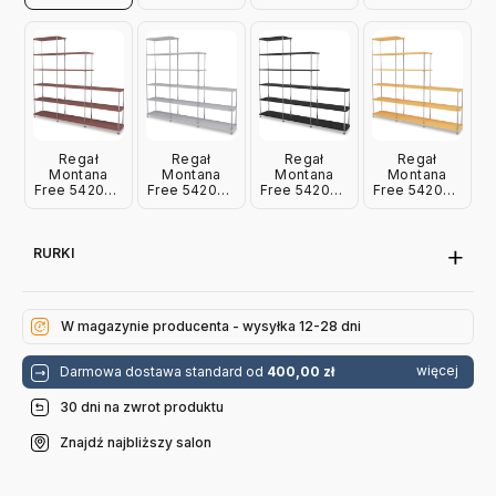
Fennel
New White
Ruby
Parsley
Montana
Montana
Montana
Montana
Regał
Regał
Regał
Regał
Montana
Montana
Montana
Montana
Free 542000
Free 542000
Free 542000
Free 542000
Masala
Fjord
Black
Acacia
Montana
Montana
Montana
Montana
RURKI
W magazynie producenta - wysyłka 12-28 dni
więcej
Darmowa dostawa standard od
400,00 zł
30 dni na zwrot produktu
Znajdź najbliższy salon