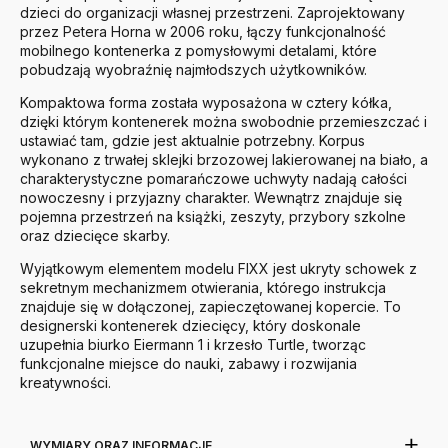
dzieci do organizacji własnej przestrzeni. Zaprojektowany
przez Petera Horna w 2006 roku, łączy funkcjonalność
mobilnego kontenerka z pomysłowymi detalami, które
pobudzają wyobraźnię najmłodszych użytkowników.
Kompaktowa forma została wyposażona w cztery kółka,
dzięki którym kontenerek można swobodnie przemieszczać i
ustawiać tam, gdzie jest aktualnie potrzebny. Korpus
wykonano z trwałej sklejki brzozowej lakierowanej na biało, a
charakterystyczne pomarańczowe uchwyty nadają całości
nowoczesny i przyjazny charakter. Wewnątrz znajduje się
pojemna przestrzeń na książki, zeszyty, przybory szkolne
oraz dziecięce skarby.
Wyjątkowym elementem modelu FIXX jest ukryty schowek z
sekretnym mechanizmem otwierania, którego instrukcja
znajduje się w dołączonej, zapieczętowanej kopercie. To
designerski kontenerek dziecięcy, który doskonale
uzupełnia biurko Eiermann 1 i krzesło Turtle, tworząc
funkcjonalne miejsce do nauki, zabawy i rozwijania
kreatywności.
WYMIARY ORAZ INFORMACJE