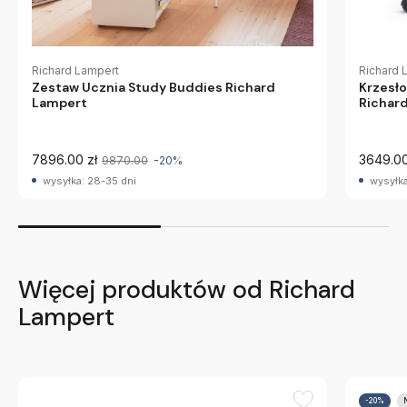
Richard Lampert
Richard 
Zestaw Ucznia Study Buddies Richard
Krzesło
Lampert
Richar
7896.00 zł
3649.00
9870.00
-20%
wysyłka: 28-35 dni
wysyłka
Więcej produktów od Richard
Lampert
-20%