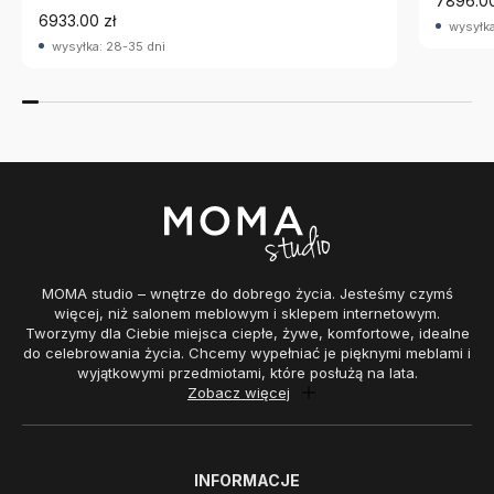
7896.00
6933.00 zł
wysyłka
wysyłka: 28-35 dni
MOMA studio – wnętrze do dobrego życia. Jesteśmy czymś
więcej, niż salonem meblowym i sklepem internetowym.
Tworzymy dla Ciebie miejsca ciepłe, żywe, komfortowe, idealne
do celebrowania życia. Chcemy wypełniać je pięknymi meblami i
wyjątkowymi przedmiotami, które posłużą na lata.
Zobacz więcej
INFORMACJE