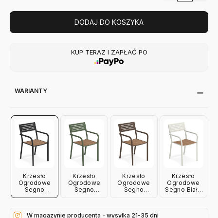
DODAJ DO KOSZYKA
KUP TERAZ I ZAPŁAĆ PO
WARIANTY
Krzesło
Krzesło
Krzesło
Krzesło
Ogrodowe
Ogrodowe
Ogrodowe
Ogrodowe
Segno
Segno
Segno
Segno Białe
Czarne Emu
Zielone Emu
Brązowe
Emu
Emu
W magazynie producenta - wysyłka 21-35 dni