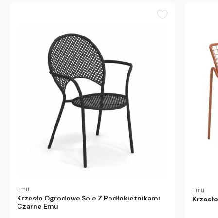
Emu
Emu
Krzesło Ogrodowe Sole Z Podłokietnikami
Krzesł
Czarne Emu