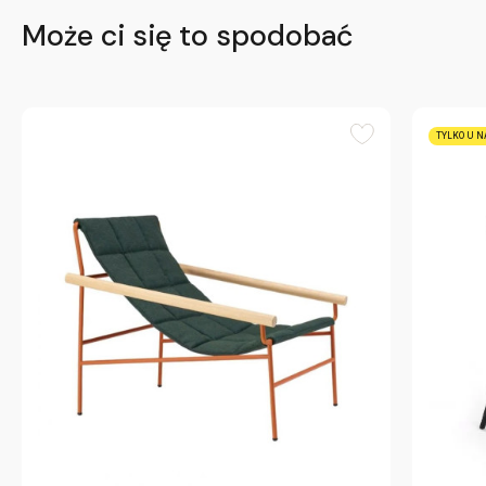
Może ci się to spodobać
TYLKO U N