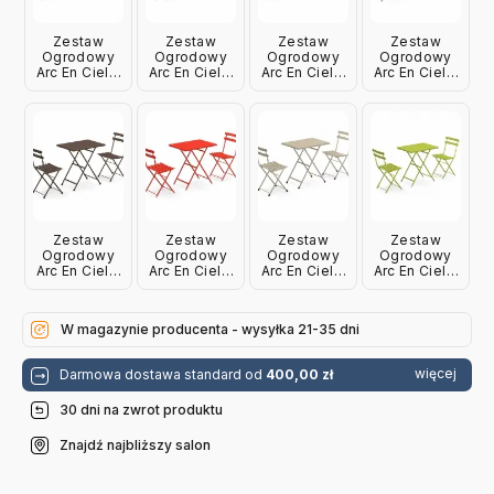
Zestaw
Zestaw
Zestaw
Zestaw
Ogrodowy
Ogrodowy
Ogrodowy
Ogrodowy
Arc En Ciel 2
Arc En Ciel 2
Arc En Ciel 2
Arc En Ciel 2
Krzesła +
Krzesła +
Krzesła +
Krzesła +
Stół Matowa
Stół Czarny
Stół Klonowy
Stół Szary
Biel Emu
Emu
Emu
Emu
Zestaw
Zestaw
Zestaw
Zestaw
Ogrodowy
Ogrodowy
Ogrodowy
Ogrodowy
Arc En Ciel 2
Arc En Ciel 2
Arc En Ciel 2
Arc En Ciel 2
Krzesła +
Krzesła +
Krzesła +
Krzesła +
Stół Indyjski
Stół
Stół Taupe
Stół Zielony
Brąz Emu
Czerwony
Emu
Emu
W magazynie producenta - wysyłka 21-35 dni
Emu
więcej
Darmowa dostawa standard od
400,00 zł
30 dni na zwrot produktu
Znajdź najbliższy salon