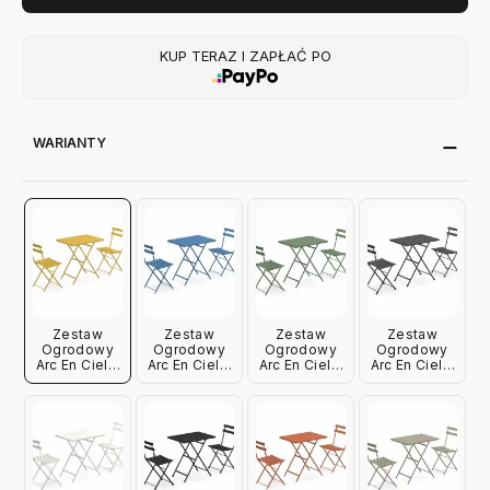
KUP TERAZ I ZAPŁAĆ PO
WARIANTY
Zestaw
Zestaw
Zestaw
Zestaw
Ogrodowy
Ogrodowy
Ogrodowy
Ogrodowy
Arc En Ciel 2
Arc En Ciel 2
Arc En Ciel 2
Arc En Ciel 2
Krzesła +
Krzesła +
Krzesła +
Krzesła +
Stół Żółty
Stół
Stół Zielony
Stół
Emu
Niebieski
Emu
Antyczna
Emu
Stal Emu