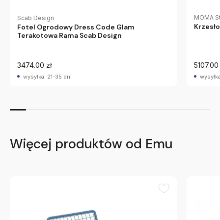
MOMA St
Scab Design
Krzesł
Fotel Ogrodowy Dress Code Glam
Terakotowa Rama Scab Design
3474.00 zł
5107.00 
wysyłka: 21-35 dni
wysyłka
Więcej produktów od Emu