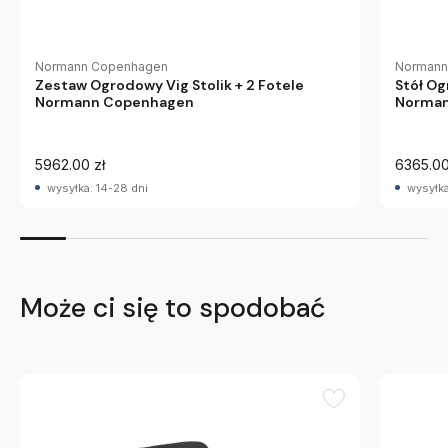
Normann Copenhagen
Normann
Zestaw Ogrodowy Vig Stolik + 2 Fotele
Stół O
Normann Copenhagen
Norman
5962.00 zł
6365.00
wysyłka: 14-28 dni
wysyłka
Może ci się to spodobać