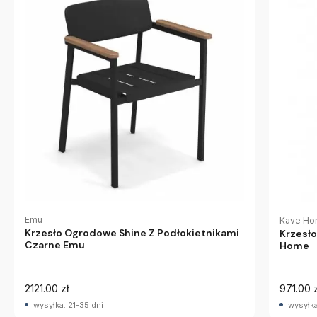
Emu
Kave H
Krzesło Ogrodowe Shine Z Podłokietnikami
Krzesł
Czarne Emu
Home
2121.00 zł
971.00 z
wysyłka: 21-35 dni
wysyłka