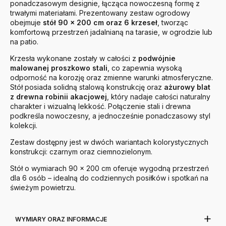
ponadczasowym designie, łącząca nowoczesną formę z
trwałymi materiałami. Prezentowany zestaw ogrodowy
obejmuje
stół 90 × 200 cm oraz 6 krzeseł
, tworząc
komfortową przestrzeń jadalnianą na tarasie, w ogrodzie lub
na patio.
Krzesła wykonane zostały w całości z
podwójnie
malowanej proszkowo stali
, co zapewnia wysoką
odporność na korozję oraz zmienne warunki atmosferyczne.
Stół posiada solidną stalową konstrukcję oraz
ażurowy blat
z drewna robinii akacjowej
, który nadaje całości naturalny
charakter i wizualną lekkość. Połączenie stali i drewna
podkreśla nowoczesny, a jednocześnie ponadczasowy styl
kolekcji.
Zestaw dostępny jest w dwóch wariantach kolorystycznych
konstrukcji: czarnym oraz ciemnozielonym.
Stół o wymiarach 90 × 200 cm oferuje wygodną przestrzeń
dla 6 osób – idealną do codziennych posiłków i spotkań na
świeżym powietrzu.
WYMIARY ORAZ INFORMACJE