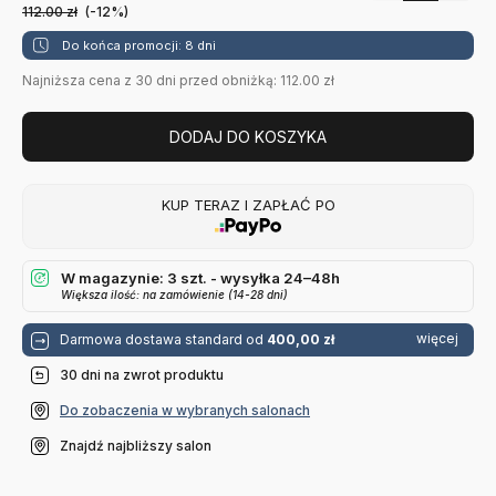
112.00
zł
(-12%)
Do końca promocji: 8 dni
Najniższa cena z 30 dni przed obniżką: 112.00 zł
DODAJ DO KOSZYKA
KUP TERAZ I ZAPŁAĆ PO
W magazynie: 3 szt. - wysyłka 24–48h
Większa ilość: na zamówienie (14-28 dni)
więcej
Darmowa dostawa standard od
400,00 zł
30 dni na zwrot produktu
Do zobaczenia w wybranych salonach
Znajdź najbliższy salon