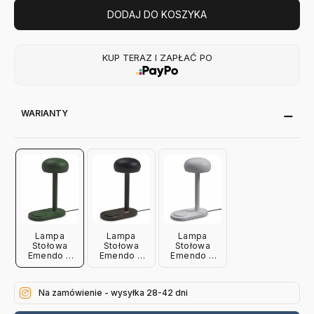
DODAJ DO KOSZYKA
KUP TERAZ I ZAPŁAĆ PO
WARIANTY
Lampa
Lampa
Lampa
Stołowa
Stołowa
Stołowa
Emendo Z
Emendo Z
Emendo Z
Ładowarką
Ładowarką
Ładowarką
Zielona
Czarna
Jasnoszara
Please Wait
Please Wait
Please Wait
Na zamówienie - wysyłka 28-42 dni
To Be
To Be
To Be
Seated
Seated
Seated