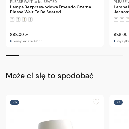
PLEASE 
PLEASE WAIT to be SEATED
Lampa 
Lampa Bezprzewodowa Emendo Czarna
Jasnosz
Please Wait To Be Seated
888.00 
888.00 zł
wysyłka
wysyłka: 28-42 dni
Może ci się to spodobać
-7%
-7%