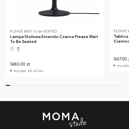
PLEASE 
PLEASE WAIT to be SEATED
Tablica
Lampa Stołowa Emendo Czarna Please Wait
Ciemnon
To Be Seated
Seated
947.00 
1480.00 zł
wysyłka
wysyłka: 28-42 dni