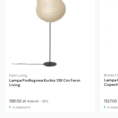
Broste 
Ferm Living
Lampa 
Lampa Podłogowa Kurbis 138 Cm Ferm
Copen
Living
1381.50 zł
1327.00 
1535.00
-10%
w magazynie
w maga