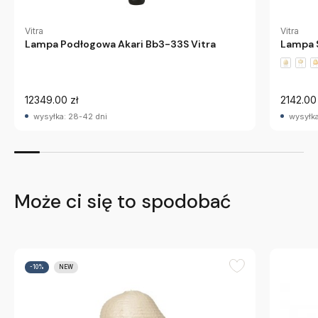
Vitra
Vitra
Lampa Podłogowa Akari Bb3-33S Vitra
Lampa S
12349.00 zł
2142.00 
wysyłka: 28-42 dni
wysyłka
Może ci się to spodobać
-10%
NEW