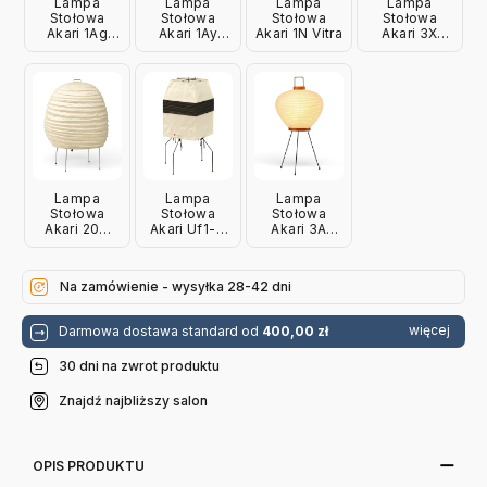
Lampa
Lampa
Lampa
Lampa
Stołowa
Stołowa
Stołowa
Stołowa
Akari 1Ag
Akari 1Ay
Akari 1N Vitra
Akari 3X
Vitra
Vitra
Vitra
Lampa
Lampa
Lampa
Stołowa
Stołowa
Stołowa
Akari 20N
Akari Uf1-H
Akari 3A
Vitra
Vitra
Vitra
Na zamówienie - wysyłka 28-42 dni
więcej
Darmowa dostawa standard od
400,00 zł
30 dni na zwrot produktu
Znajdź najbliższy salon
OPIS PRODUKTU