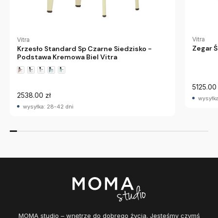
Vitra
Vitra
Zegar Ś
Krzesło Standard Sp Czarne Siedzisko -
Podstawa Kremowa Biel Vitra
5125.00 
2538.00 zł
wysyłka
wysyłka: 28-42 dni
MOMA studio – wnętrze do dobrego życia. Jesteśmy czymś