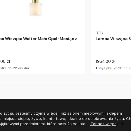
BTC
a Wisząca Walter Mała Opal-Mosiądz
Lampa Wisząca St
.00 zł
1954.00 zł
yłka: 21-28 dni dni
wysyłka: 21-28 dni 
o życia. Jesteśmy czymś więcej, niż salonem meblowym i sklepem
e miejsca ciepłe, żywe, komfortowe, idealne do celebrowania życia. 
yjątkowymi przedmiotami, które posłużą na lata.
Zobacz więcej