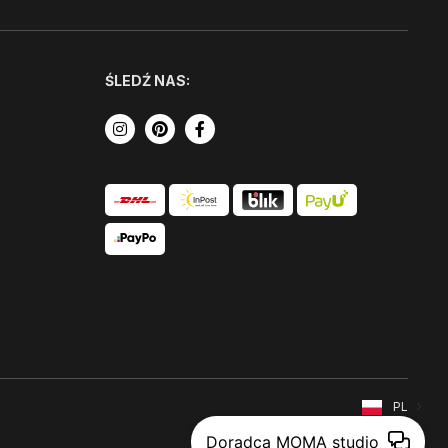
ŚLEDŹ NAS:
PL
Doradca MOMA studio