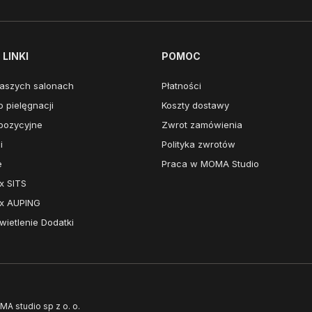
LINKI
POMOC
aszych salonach
Płatności
 pielęgnacji
Koszty dostawy
pozycyjne
Zwrot zamówienia
i
Polityka zwrotów
e
Praca w MOMA Studio
x SITS
x AUPING
ietlenie Dodatki
MA studio sp z o. o.