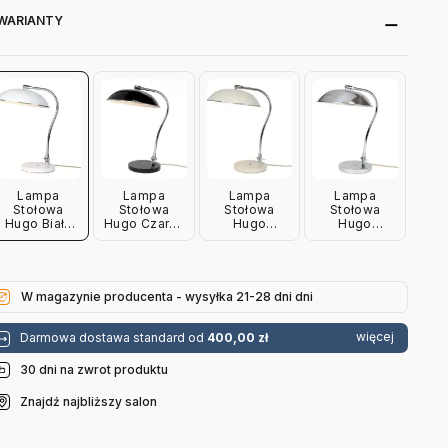
WARIANTY
Lampa
Lampa
Lampa
Lampa
Stołowa
Stołowa
Stołowa
Stołowa
Hugo Biała
Hugo Czarna
Hugo
Hugo
Btc
Btc
Kremowa Btc
Aluminiowa
Btc
W magazynie producenta - wysyłka 21-28 dni dni
więcej
Darmowa dostawa standard od
400,00 zł
30 dni na zwrot produktu
Znajdź najbliższy salon