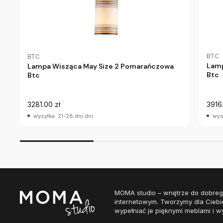
BTC
BTC
Lamp
Lampa Wisząca May Size 2 Pomarańczowa
Btc
Btc
3281.00 zł
3916
wysyłka: 21-28 dni dni
wys
MOMA studio – wnętrze do dobreg
internetowym. Tworzymy dla Ciebi
wypełniać je pięknymi meblami i w