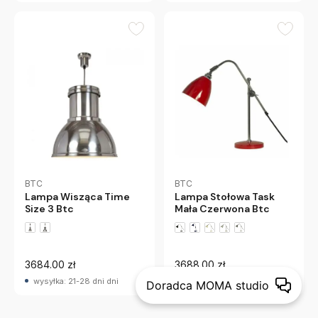
BTC
BTC
Lampa Wisząca Time
Lampa Stołowa Task
Size 3 Btc
Mała Czerwona Btc
+1 wariantów
3684.00 zł
3688.00 zł
wysyłka: 21-28 dni dni
wysyłka: 21-28 dni dni
Doradca MOMA studio