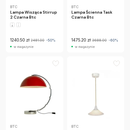
BTC
BTC
Lampa Wisząca Stirrup
Lampa Ścienna Task
2 Czarna Btc
Czarna Btc
1240.50 zł
1475.20 zł
2481.00
-50%
3688.00
-60%
w magazynie
w magazynie
BTC
BTC