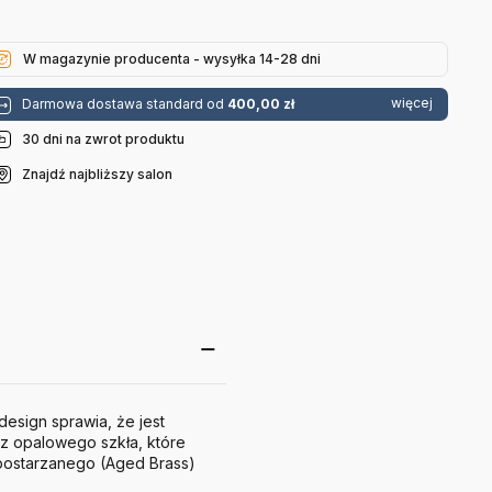
Opalowe
Poulsen
Poulsen
Louis
Poulsen
W magazynie producenta - wysyłka 14-28 dni
więcej
Darmowa dostawa standard od
400,00 zł
30 dni na zwrot produktu
Znajdź najbliższy salon
esign sprawia, że jest
z opalowego szkła, które
 postarzanego (Aged Brass)