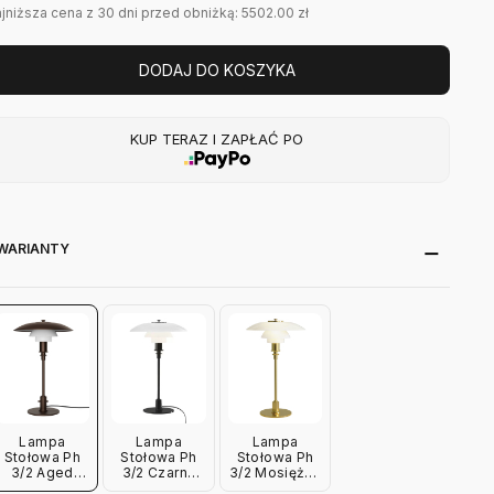
jniższa cena z 30 dni przed obniżką: 5502.00 zł
DODAJ DO KOSZYKA
KUP TERAZ I ZAPŁAĆ PO
WARIANTY
Lampa
Lampa
Lampa
Stołowa Ph
Stołowa Ph
Stołowa Ph
3/2 Aged
3/2 Czarna
3/2 Mosiężna
Brass-Szkło
Louis
Louis