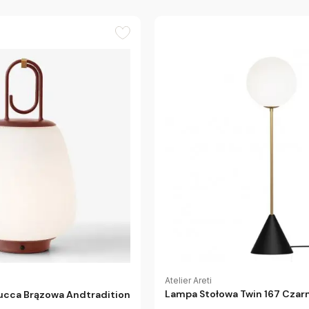
Atelier Areti
Lampa Stołowa Twin 167 Czarn
ucca Brązowa Andtradition