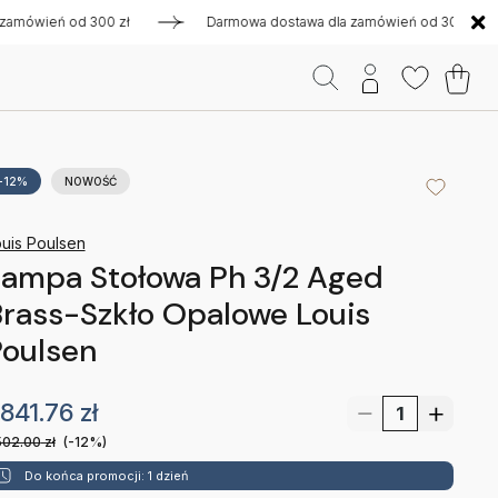
ień od 300 zł
Darmowa dostawa dla zamówień od 300 zł
-12%
NOWOŚĆ
uis Poulsen
ampa Stołowa Ph 3/2 Aged
rass-Szkło Opalowe Louis
Poulsen
841.76
zł
502.00
zł
(-12%)
Do końca promocji: 1 dzień