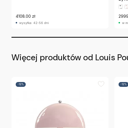
4108.00 zł
2999
wysyłka: 42-56 dni
w m
Więcej produktów od Louis Po
-12%
-12%