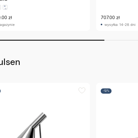
.00 zł
707.00 zł
agazynie
wysyłka: 14-28 dni
ulsen
-12%