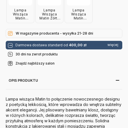
Lampa
Lampa
Lampa
Wisząca
Wisząca
Wisząca
Matin
Matin Żółta
Matin
Ciemnozielona
38 Cm Hay
Lawendowa
38 Cm Hay
38 Cm Hay
W magazynie producenta - wysyłka 21-28 dni
więcej
Darmowa dostawa standard od
400,00 zł
30 dni na zwrot produktu
Znajdź najbliższy salon
OPIS PRODUKTU
Lampa wisząca Matin to połączenie nowoczesnego designu
z poetycką lekkością, które wprowadza do wnętrza subtelny
akcent elegancji.
Jej plisowany bawełniany klosz, dostępny
w różnych kolorach, delikatnie rozprasza światło, tworząc
przytulną atmosferę w każdym pomieszczeniu.
Solidna
konstrukcja z lakierowanej stali i mosiądzu zapewnia