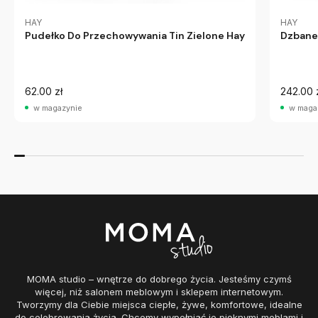
HAY
HAY
Pudełko Do Przechowywania Tin Zielone Hay
Dzbane
62.00 zł
242.00 
w magazynie
w maga
MOMA studio – wnętrze do dobrego życia. Jesteśmy czymś
więcej, niż salonem meblowym i sklepem internetowym.
Tworzymy dla Ciebie miejsca ciepłe, żywe, komfortowe, idealne
do celebrowania życia. Chcemy wypełniać je pięknymi meblami i