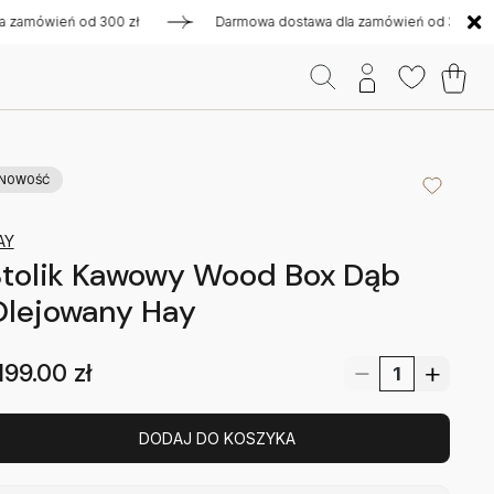
ówień od 300 zł
Darmowa dostawa dla zamówień od 300 zł
NOWOŚĆ
AY
Stolik Kawowy Wood Box Dąb
Olejowany Hay
199.00
zł
DODAJ DO KOSZYKA