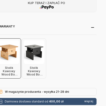
KUP TERAZ I ZAPŁAĆ PO
WARIANTY
Stolik
Stolik
Kawowy
Kawowy
Wood Box
Wood Box
Dąb
Czarny
Olejowany
Dębowy Hay
Hay
W magazynie producenta - wysyłka 21-28 dni
więcej
Darmowa dostawa standard od
400,00 zł