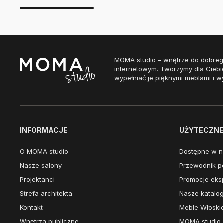
MOMA studio – wnętrze do dobreg
internetowym. Tworzymy dla Ciebi
wypełniać je pięknymi meblami i w
INFORMACJE
UŻYTECZNE 
O MOMA studio
Dostępne w n
Nasze salony
Przewodnik po
Projektanci
Promocje eks
Strefa architekta
Nasze katalog
Kontakt
Meble Włoski
Wnętrza publiczne
MOMA studio 