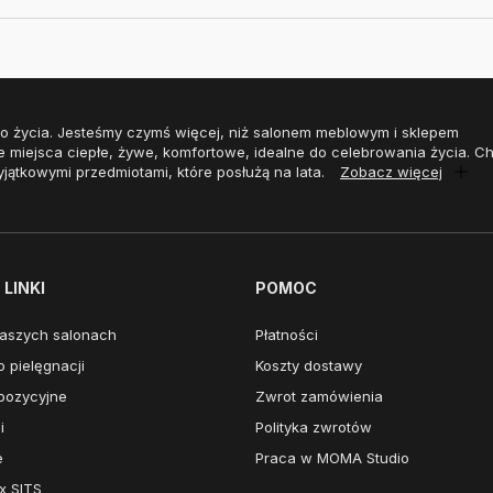
o życia. Jesteśmy czymś więcej, niż salonem meblowym i sklepem
e miejsca ciepłe, żywe, komfortowe, idealne do celebrowania życia. 
yjątkowymi przedmiotami, które posłużą na lata.
Zobacz więcej
LINKI
POMOC
aszych salonach
Płatności
 pielęgnacji
Koszty dostawy
pozycyjne
Zwrot zamówienia
i
Polityka zwrotów
e
Praca w MOMA Studio
x SITS