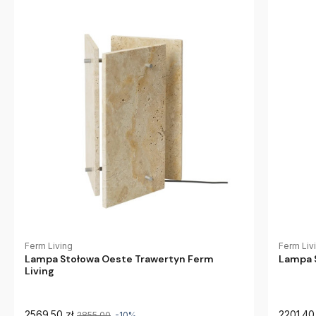
Ferm Living
Ferm Liv
Lampa Stołowa Oeste Trawertyn Ferm
Lampa S
Living
2569.50 zł
2201.40 
2855.00
-10%