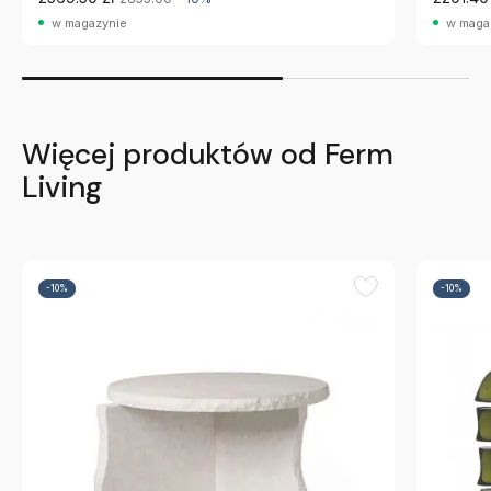
w magazynie
w maga
Więcej produktów od Ferm
Living
-10%
-10%