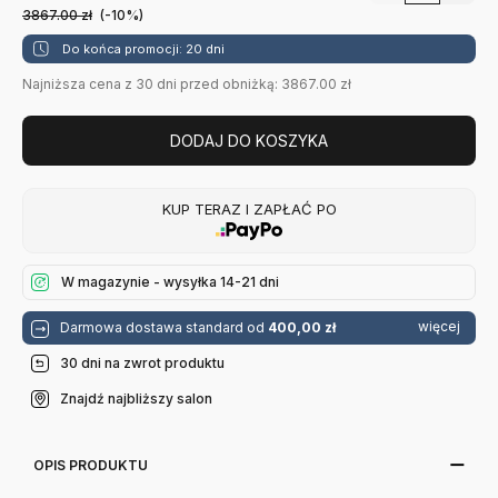
3867.00
zł
(-10%)
Do końca promocji: 20 dni
Najniższa cena z 30 dni przed obniżką: 3867.00 zł
DODAJ DO KOSZYKA
KUP TERAZ I ZAPŁAĆ PO
W magazynie - wysyłka 14-21 dni
więcej
Darmowa dostawa standard od
400,00 zł
30 dni na zwrot produktu
Znajdź najbliższy salon
OPIS PRODUKTU