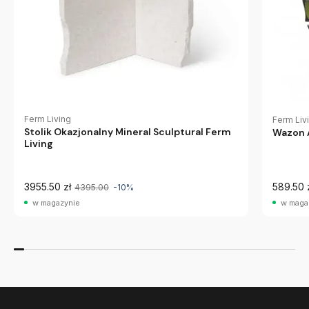
Ferm Living
Ferm Liv
Stolik Okazjonalny Mineral Sculptural Ferm
Wazon A
Living
3955.50 zł
589.50 
4395.00
-10%
w magazynie
w maga