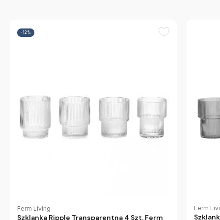
-12%
Ferm Liv
Ferm Living
Szklank
Szklanka Ripple Transparentna 4 Szt. Ferm