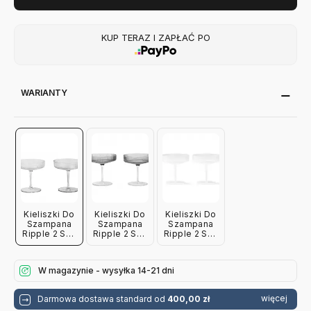
KUP TERAZ I ZAPŁAĆ PO
WARIANTY
Kieliszki Do
Kieliszki Do
Kieliszki Do
Szampana
Szampana
Szampana
Ripple 2 Szt.
Ripple 2 Szt.
Ripple 2 Szt.
Transparentne
Przydymiony
Oszronione
Ferm Living
Szary Ferm
2 Szt. Ferm
Living
Living
W magazynie - wysyłka 14-21 dni
więcej
Darmowa dostawa standard od
400,00 zł