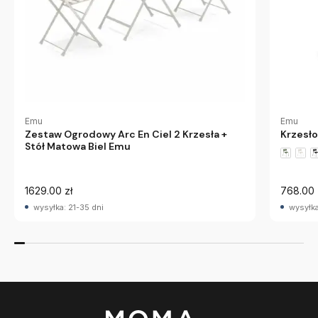
Emu
Emu
Zestaw Ogrodowy Arc En Ciel 2 Krzesła +
Krzesł
Stół Matowa Biel Emu
1629.00 zł
768.00 
wysyłka: 21-35 dni
wysyłka