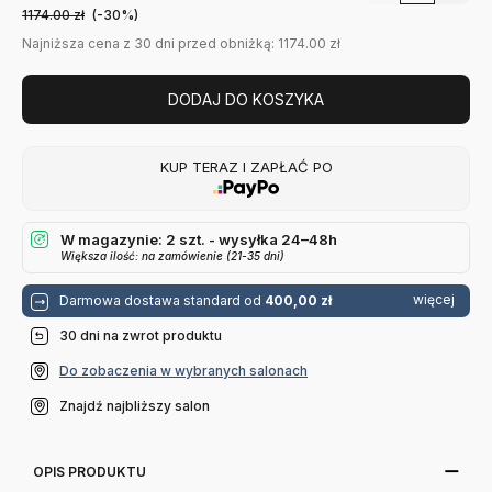
1174.00
zł
(-30%)
Najniższa cena z 30 dni przed obniżką: 1174.00 zł
DODAJ DO KOSZYKA
KUP TERAZ I ZAPŁAĆ PO
W magazynie: 2 szt. - wysyłka 24–48h
Większa ilość: na zamówienie (21-35 dni)
więcej
Darmowa dostawa standard od
400,00 zł
30 dni na zwrot produktu
Do zobaczenia w wybranych salonach
Znajdź najbliższy salon
OPIS PRODUKTU