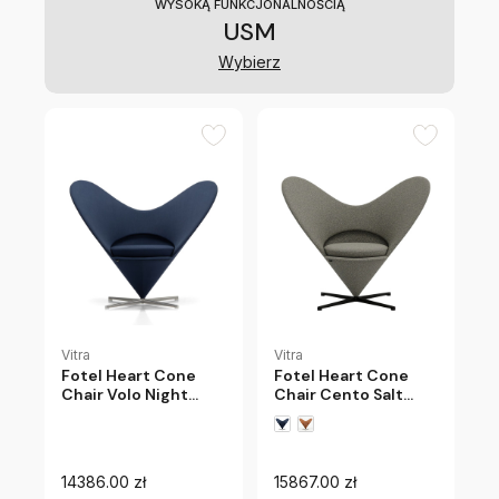
WYSOKĄ FUNKCJONALNOŚCIĄ
USM
Wybierz
Vitra
Vitra
Fotel Heart Cone
Fotel Heart Cone
Chair Volo Night
Chair Cento Salt
Blue Vitra
And Pepper Vitra
14386.00 zł
15867.00 zł