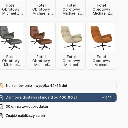
Fotel
Fotel
Fotel
Fotel
Obrotowy
Obrotowy
Obrotowy
Obrotowy
Michael Z
Michael Z
Michael Z
Michael Z
Podnóżkiem
Podnóżkiem
Podnóżkiem
Podnóżkiem
Crown Blue
Steel Grey
Honey Yellow
Cashmere
Blue
Fotel
Fotel
Fotel
Fotel
Obrotowy
Obrotowy
Obrotowy
Obrotowy
Michael
Michael
Michael
Michael
Skórzany Z
Skórzany Z
Copparo
Super Velvet
Podnóżkiem
Podnóżkiem
Sandy Beige
Warm Yellow
Na zamówienie - wysyłka 42-56 dni
więcej
Darmowa dostawa standard od
400,00 zł
30 dni na zwrot produktu
Znajdź najbliższy salon