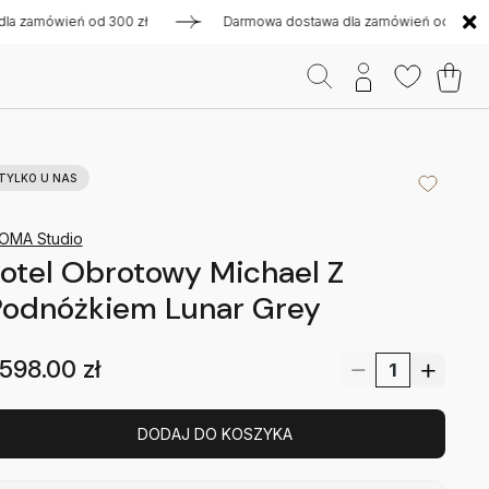
mówień od 300 zł
Darmowa dostawa dla zamówień od 300 zł
TYLKO U NAS
OMA Studio
otel Obrotowy Michael Z
Podnóżkiem Lunar Grey
598.00
zł
DODAJ DO KOSZYKA