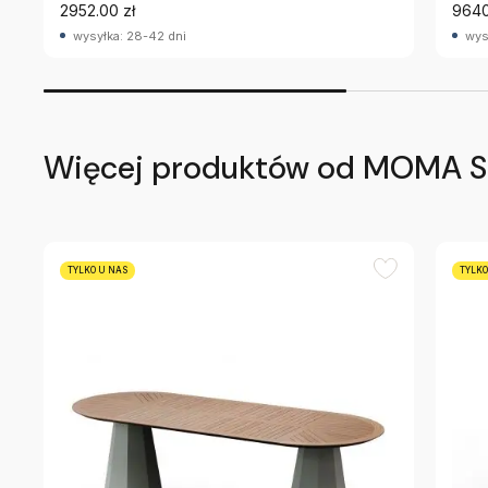
2952.00 zł
9640
wysyłka: 28-42 dni
wys
Więcej produktów od MOMA S
TYLKO U NAS
TYLKO