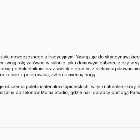
m stylu nowoczesnego z tradycyjnym. Nawiązuje do skandynawskiego
łni swoją rolę zarówno w salonie, jak i domowym gabinecie czy w syp
mi się podłokietnikami oraz wysokie oparcie z pięknymi pikowaniam
nocześnie z polerowaną, czteroramienną nogą.
 obszerna paleta materiałów tapicerskich, w tym naturalne skóry. I
raszamy do salonów Moma Studio, gdzie nasi doradcy pomogą Pań