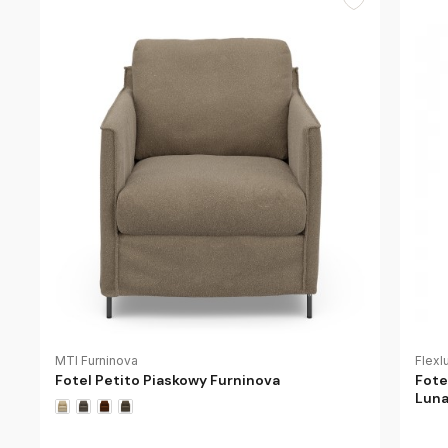
MTI Furninova
Flexl
Fotel Petito Piaskowy Furninova
Fote
Luna