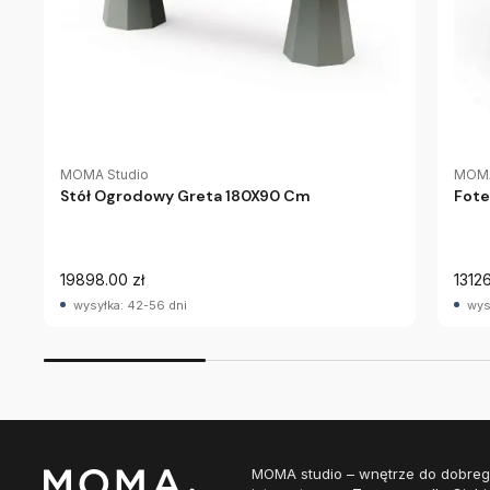
MOMA Studio
MOMA
Stół Ogrodowy Greta 180X90 Cm
Fote
19898.00 zł
13126
wysyłka: 42-56 dni
wys
MOMA studio – wnętrze do dobreg