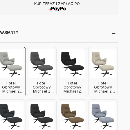
KUP TERAZ I ZAPŁAĆ PO
WARIANTY
Fotel
Fotel
Fotel
Fotel
Obrotowy
Obrotowy
Obrotowy
Obrotowy
Michael Z
Michael Z
Michael Z
Michael Z
Podnóżkiem
Podnóżkiem
Podnóżkiem
Podnóżkiem
Lunar Grey
Soft Grey
Anthracite
Vanilla Cream
Grey