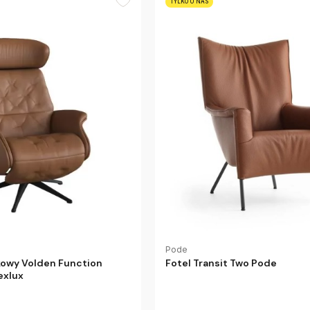
TYLKO U NAS
Pode
owy Volden Function
Fotel Transit Two Pode
exlux