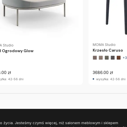
MOMA Studio
 Studio
Krzesło Caruso
l Ogrodowy Glow
+3
.00 zł
3686.00 zł
yłka: 42-56 dni
wysyłka: 42-56 dni
o życia. Jesteśmy czymś więcej, niż salonem meblowym i sklepem