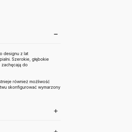
 designu z lat
ialni. Szerokie, głębokie
i zachęcają do
stnieje również możliwość
stwu skonfigurować wymarzony