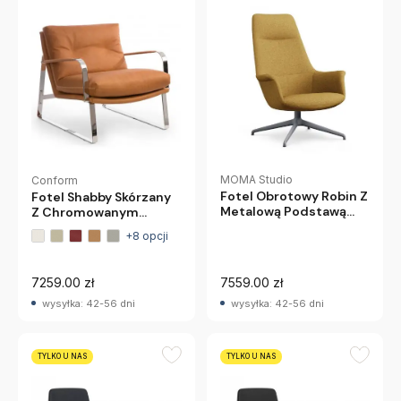
MOMA Studio
Conform
Fotel Obrotowy Robin Z
Fotel Shabby Skórzany
Metalową Podstawą
Z Chromowanym
Wysoki
Podłokietnikiem
+8 opcji
Conform
7259.00 zł
7559.00 zł
wysyłka: 42-56 dni
wysyłka: 42-56 dni
TYLKO U NAS
TYLKO U NAS