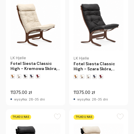
LK Hjelle
LK Hjelle
Fotel Siesta Classic
Fotel Siesta Classic
High - Kremowa Skóra,
High - Szara Skóra,
Przydymiony Dąb Lk
Przydymiony Dąb Lk
Hjelle
Hjelle
+1 wariantów
+1 wariantów
11375.00 zł
11375.00 zł
wysyłka: 28-35 dni
wysyłka: 28-35 dni
TYLKO U NAS
TYLKO U NAS