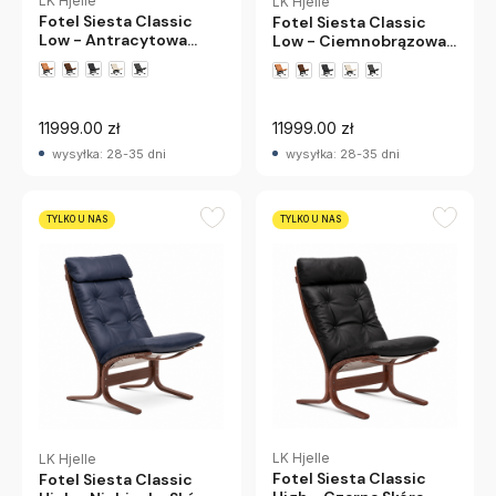
LK Hjelle
LK Hjelle
Fotel Siesta Classic
Fotel Siesta Classic
Low - Antracytowa
Low - Ciemnobrązowa
Skóra, Czarny Dąb Lk
Skóra, Czarny Dąb Lk
Hjelle
Hjelle
+1 wariantów
+1 wariantów
11999.00 zł
11999.00 zł
wysyłka: 28-35 dni
wysyłka: 28-35 dni
TYLKO U NAS
TYLKO U NAS
LK Hjelle
LK Hjelle
Fotel Siesta Classic
Fotel Siesta Classic