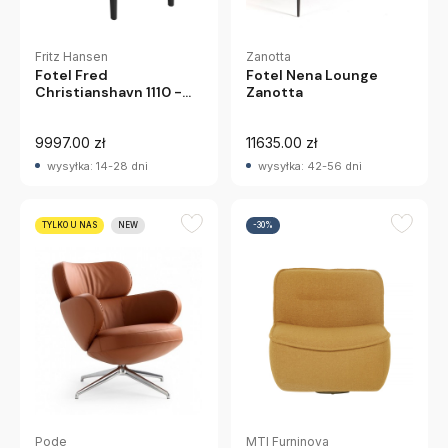
Fritz Hansen
Zanotta
Fotel Fred
Fotel Nena Lounge
Christianshavn 1110 -
Zanotta
Czarny Jesion Fritz
Hansen
9997.00 zł
11635.00 zł
wysyłka: 14-28 dni
wysyłka: 42-56 dni
TYLKO U NAS
NEW
-30%
MTI Furninova
Pode