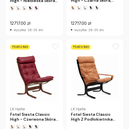
High - Czarna Skóra,
High - Niebieska Skóra,
Przydymiony Dąb Lk
Przydymiony Dąb Lk
Hjelle
Hjelle
+1 wariantów
+1 wariantów
12717.00 zł
12717.00 zł
wysyłka: 28-35 dni
wysyłka: 28-35 dni
TYLKO U NAS
TYLKO U NAS
LK Hjelle
LK Hjelle
Fotel Siesta Classic
Fotel Siesta Classic
High - Czerwona Skóra,
High Z Podłokietnikami
Przydymiony Dąb Lk
- Brązowa Skóra, Czarny
Hjelle