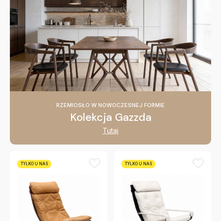
RZEMIOSŁO W NOWOCZESNEJ FORMIE
Kolekcja Gazzda
Tutaj
TYLKO U NAS
TYLKO U NAS