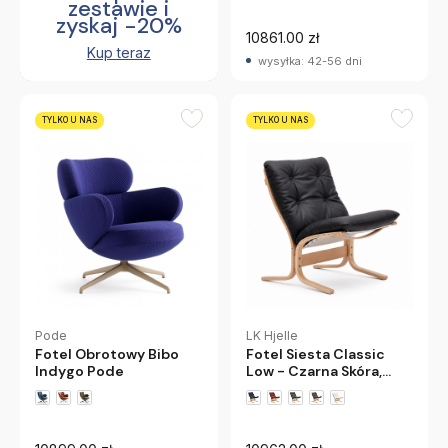
zestawie i
zyskaj -20%
10861.00 zł
Kup teraz
wysyłka: 42-56 dni
TYLKO U NAS
TYLKO U NAS
Pode
LK Hjelle
Fotel Obrotowy Bibo
Fotel Siesta Classic
Indygo Pode
Low - Czarna Skóra,
Naturalny Dąb Lk Hjelle