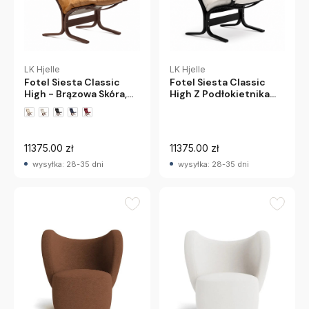
LK Hjelle
LK Hjelle
Fotel Siesta Classic
Fotel Siesta Classic
High - Brązowa Skóra,
High Z Podłokietnikami
Przydymiony Dąb Lk
- Biała Skóra, Czarny
Hjelle
Dąb Lk Hjelle
+1 wariantów
11375.00 zł
11375.00 zł
wysyłka: 28-35 dni
wysyłka: 28-35 dni