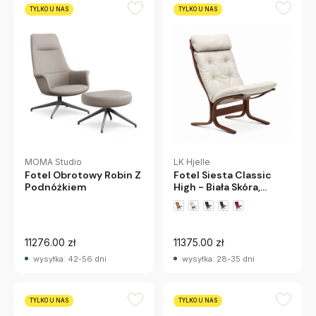
TYLKO U NAS
TYLKO U NAS
LK Hjelle
MOMA Studio
Fotel Siesta Classic
Fotel Obrotowy Robin Z
High - Biała Skóra,
Podnóżkiem
Przydymiony Dąb Lk
Hjelle
+1 wariantów
11276.00 zł
11375.00 zł
wysyłka: 42-56 dni
wysyłka: 28-35 dni
TYLKO U NAS
TYLKO U NAS