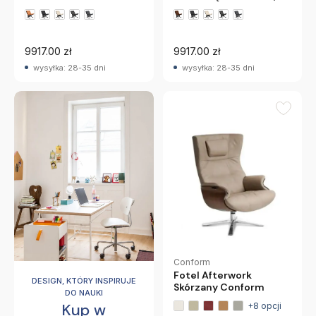
Czarny Dąb Lk Hjelle
Czarny Dąb Lk Hjelle
+1 wariantów
+1 wariantów
9917.00 zł
9917.00 zł
wysyłka: 28-35 dni
wysyłka: 28-35 dni
Conform
Fotel Afterwork
DESIGN, KTÓRY INSPIRUJE
Skórzany Conform
DO NAUKI
Kup w
+8 opcji