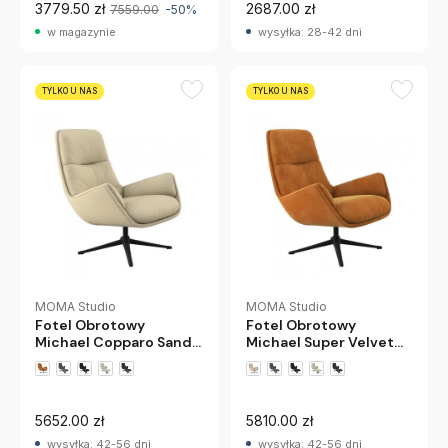
3779.50 zł
2687.00 zł
7559.00
-50%
w magazynie
wysyłka: 28-42 dni
TYLKO U NAS
TYLKO U NAS
MOMA Studio
MOMA Studio
Fotel Obrotowy
Fotel Obrotowy
Michael Copparo Sandy
Michael Super Velvet
Beige
Warm Yellow
+5 wariantów
+5 wariantów
5652.00 zł
5810.00 zł
wysyłka: 42-56 dni
wysyłka: 42-56 dni