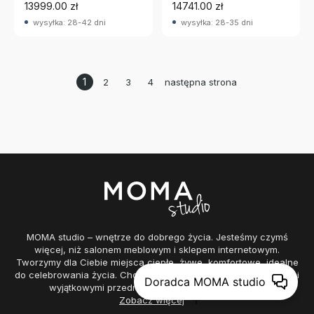
13999.00 zł
14741.00 zł
wysyłka: 28-42 dni
wysyłka: 28-35 dni
1
2
3
4
następna strona
MOMA studio – wnętrze do dobrego życia. Jesteśmy czymś
więcej, niż salonem meblowym i sklepem internetowym.
Tworzymy dla Ciebie miejsca ciepłe, żywe, komfortowe, idealne
do celebrowania życia. Chcemy wypełniać je pięknymi meblami i
Doradca MOMA studio
wyjątkowymi przedmiotami, które posłużą na lata.
Zobacz więcej